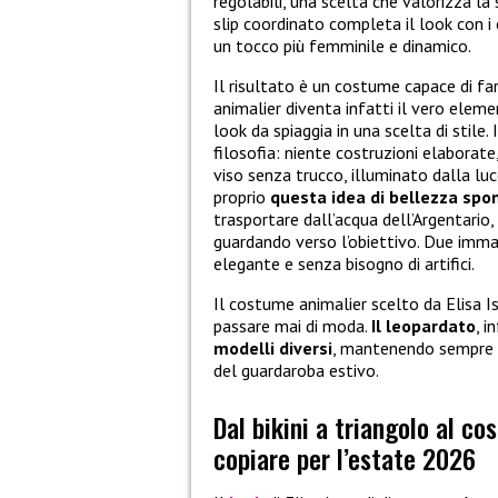
regolabili, una scelta che valorizza 
slip coordinato completa il look con i 
un tocco più femminile e dinamico.
Il risultato è un costume capace di far
animalier diventa infatti il vero eleme
look da spiaggia in una scelta di stile.
filosofia: niente costruzioni elaborate
viso senza trucco, illuminato dalla luc
proprio
questa idea di bellezza sp
trasportare dall’acqua dell’Argentario,
guardando verso l’obiettivo. Due immag
elegante e senza bisogno di artifici.
Il costume animalier scelto da Elisa 
passare mai di moda.
Il leopardato
, i
modelli diversi
, mantenendo sempre q
del guardaroba estivo.
Dal bikini a triangolo al co
copiare per l’estate 2026