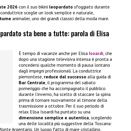
ate 2026
con il suo bikini
leopardato
sfoggiato durante
conduttrice sceglie un look semplice e naturale,
stume
animalier, uno dei grandi classici della moda mare.
pardato sta bene a tutte: parola di Elisa
È tempo di vacanze anche per Elisa
Isoardi
, che
dopo una stagione televisiva intensa è pronta a
concedersi qualche momento di pausa lontano
dagli impegni professionali. La conduttrice
piemontese,
reduce dal successo
alla guida di
Bar Centrale
, il programma del sabato
pomeriggio che ha accompagnato il pubblico
durante l’inverno, ha scelto di staccare la spina
prima di tornare nuovamente al timone della
trasmissione a ottobre. Per il suo periodo di
relax Elisa Isoardi ha puntato su una
dimensione semplice e autentica
, scegliendo
una delle località più suggestive della Toscana:
Monte Argentario. Un luogo fatto di mare cristallino,