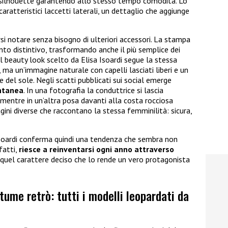
la silhouette garantendo allo stesso tempo comodità. Lo
caratteristici laccetti laterali, un dettaglio che aggiunge
si notare senza bisogno di ulteriori accessori. La stampa
nto distintivo, trasformando anche il più semplice dei
 Il beauty look scelto da Elisa Isoardi segue la stessa
, ma un’immagine naturale con capelli lasciati liberi e un
e del sole. Negli scatti pubblicati sui social emerge
ontanea
. In una fotografia la conduttrice si lascia
 mentre in un’altra posa davanti alla costa rocciosa
ini diverse che raccontano la stessa femminilità: sicura,
Isoardi conferma quindi una tendenza che sembra non
nfatti,
riesce a reinventarsi ogni anno attraverso
uel carattere deciso che lo rende un vero protagonista
stume retrò: tutti i modelli leopardati da