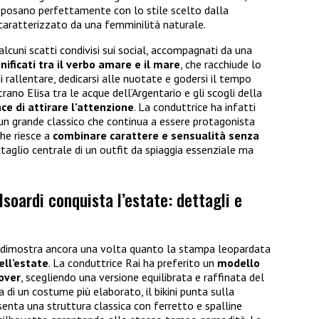
 sposano perfettamente con lo stile scelto dalla
caratterizzato da una femminilità naturale.
lcuni scatti condivisi sui social, accompagnati da una
gnificati tra il verbo amare e il mare
, che racchiude lo
di rallentare, dedicarsi alle nuotate e godersi il tempo
rano Elisa tra le acque dell’Argentario e gli scogli della
e di attirare l’attenzione
. La conduttrice ha infatti
 un grande classico che continua a essere protagonista
he riesce a
combinare carattere e sensualità senza
ttaglio centrale di un outfit da spiaggia essenziale ma
 Isoardi conquista l’estate: dettagli e
i dimostra ancora una volta quanto la stampa leopardata
ell’estate
. La conduttrice Rai ha preferito un
modello
over
, scegliendo una versione equilibrata e raffinata del
 di un costume più elaborato, il bikini punta sulla
esenta una struttura classica con ferretto e spalline