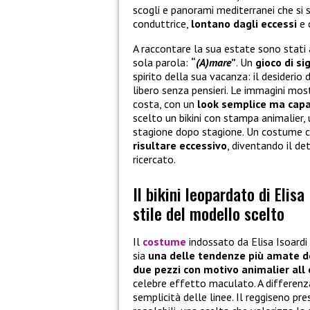
scogli e panorami mediterranei che si
conduttrice,
lontano dagli eccessi
e 
A raccontare la sua estate sono stati a
sola parola:
“
(A)mare
”
. Un
gioco di si
spirito della sua vacanza: il desiderio 
libero senza pensieri. Le immagini most
costa, con un
look semplice ma capac
scelto un bikini con stampa animalier,
stagione dopo stagione. Un costume c
risultare eccessivo
, diventando il de
ricercato.
Il bikini leopardato di Elisa
stile del modello scelto
Il
costume
indossato da Elisa Isoard
sia
una delle tendenze più amate d
due pezzi con motivo animalier all 
celebre effetto maculato. A differenza
semplicità delle linee. Il reggiseno pr