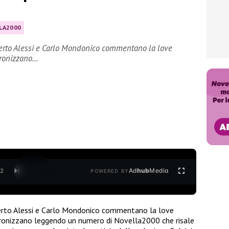
LA2000
erto Alessi e Carlo Mondonico commentano la love
 ironizzano…
Ad
hub
Media
/
2
POWERED BY
erto Alessi e Carlo Mondonico commentano la love
e ironizzano leggendo un numero di Novella2000 che risale