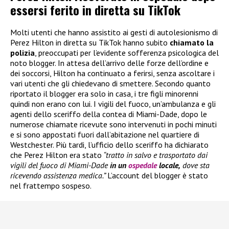
essersi ferito in diretta su TikTok
Molti utenti che hanno assistito ai gesti di autolesionismo di
Perez Hilton in diretta su TikTok hanno subito
chiamato la
polizia
, preoccupati per l’evidente sofferenza psicologica del
noto blogger. In attesa dell’arrivo delle forze dell’ordine e
dei soccorsi, Hilton ha continuato a ferirsi, senza ascoltare i
vari utenti che gli chiedevano di smettere. Secondo quanto
riportato il blogger era solo in casa, i tre figli minorenni
quindi non erano con lui. I vigili del fuoco, un’ambulanza e gli
agenti dello sceriffo della contea di Miami-Dade, dopo le
numerose chiamate ricevute sono intervenuti in pochi minuti
e si sono appostati fuori dall’abitazione nel quartiere di
Westchester. Più tardi, l’ufficio dello sceriffo ha dichiarato
che Perez Hilton era stato
“tratto in salvo e trasportato dai
vigili del fuoco di Miami-Dade
in un
ospedale
locale,
dove sta
ricevendo assistenza medica.”
L’account del blogger è stato
nel frattempo sospeso.