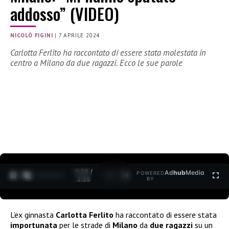
addosso” (VIDEO)
NICOLÒ FIGINI
|
7 APRILE 2024
Carlotta Ferlito ha raccontato di essere stata molestata in
centro a Milano da due ragazzi. Ecco le sue parole
0:30 /
Ad
hub
Media
POWERED
1
/
2
3:35
BY
L’ex ginnasta
Carlotta Ferlito
ha raccontato di essere stata
importunata
per le strade di
Milano
da
due ragazzi
su un