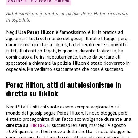
OSPEDALE
TIK TOKER
TIKTOK
Autolesionismo in diretta su TikTok: Perez Hilton ricoverato
in ospedale
Negli Usa
Perez Hilton
è famosissimo, è lui in pratica ad
aggiornare tutti sul mondo del gossip. Il noto blogger però,
durante una diretta su TikTok, ha letteralmente sconvolto
tutti gli utenti collegati, in quanto, durante la diretta, ha
cominciato a ferirsi ripetutamente, tanto da portare gli
spettatori a chiamare la polizia. Hilton è stato ricoverato in
ospedale. Ma vediamo esattamente che cosa è successo.
Perez Hilton, atti di autolesionismo in
diretta su TikTok
Negli Stati Uniti chi vuole essere sempre aggiornato sul
mondo del gossip segue Perez Hilton. Il noto blogger, però,
è stato protagonista di un fatto sconvolgente
durante una
diretta su
TikTok
.
E’ successo ieri sera, martedì 4 agosto
2026 quando, nel bel mezzo della diretta, il noto blogger ha
prima cominciato a fare discorsi allarmanti, per poi iniziare
a