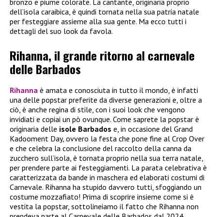
bronzo e piume colorate. La cantante, originaria proprio
dell’isola caraibica, è quindi tornata nella sua patria natale
per festeggiare assieme alla sua gente. Ma ecco tutti i
dettagli del suo look da favola.
Rihanna, il grande ritorno al carnevale
delle Barbados
Rihanna
è amata e conosciuta in tutto il mondo, è infatti
una delle popstar preferite da diverse generazioni e, oltre a
ciò, è anche regina di stile, con i suoi look che vengono
invidiati e copiai un pò ovunque. Come saprete la popstar è
originaria delle
isole Barbados
e, in occasione del Grand
Kadooment Day, ovvero la festa che pone fine al Crop Over
e che celebra la conclusione del raccolto della canna da
zucchero sull’isola, è tornata proprio nella sua terra natale,
per prendere parte ai festeggiamenti. La parata celebrativa è
caratterizzata da bande in maschera ed elaborati costumi di
Carnevale. Rihanna ha stupido davvero tutti, sfoggiando un
costume mozzafiato! Prima di scoprire insieme come si è
vestita la popstar, sottolineiamo il fatto che Rihanna non
prendeva parte al Carnevale delle Barbados dal 2024.