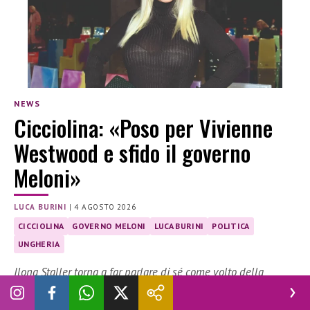
NEWS
Cicciolina: «Poso per Vivienne
Westwood e sfido il governo
Meloni»
LUCA BURINI
|
4 AGOSTO 2026
CICCIOLINA
GOVERNO MELONI
LUCA BURINI
POLITICA
UNGHERIA
Ilona Staller torna a far parlare di sé come volto della
campagna della storica maison britannica. Intanto, prepara
il suo rientro in Parlamento in vista delle elezioni del 2027