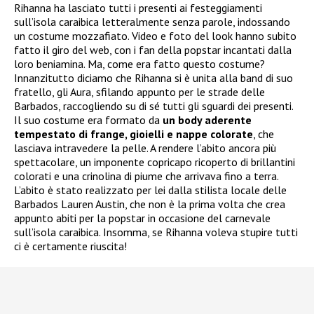
Rihanna ha lasciato tutti i presenti ai festeggiamenti
sull’isola caraibica letteralmente senza parole, indossando
un costume mozzafiato. Video e foto del look hanno subito
fatto il giro del web, con i fan della popstar incantati dalla
loro beniamina. Ma, come era fatto questo costume?
Innanzitutto diciamo che Rihanna si è unita alla band di suo
fratello, gli Aura, sfilando appunto per le strade delle
Barbados, raccogliendo su di sé tutti gli sguardi dei presenti.
Il suo costume era formato da
un body aderente
tempestato di frange, gioielli e nappe colorate
, che
lasciava intravedere la pelle. A rendere l’abito ancora più
spettacolare, un imponente copricapo ricoperto di brillantini
colorati e una crinolina di piume che arrivava fino a terra.
L’abito è stato realizzato per lei dalla stilista locale delle
Barbados Lauren Austin, che non è la prima volta che crea
appunto abiti per la popstar in occasione del carnevale
sull’isola caraibica. Insomma, se Rihanna voleva stupire tutti
ci è certamente riuscita!