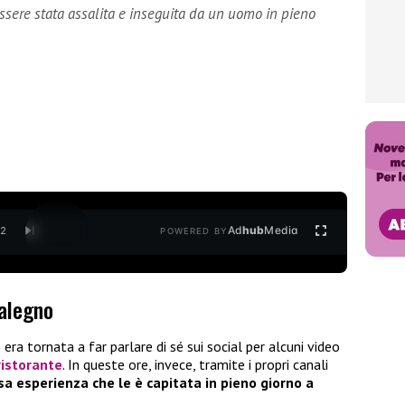
ssere stata assalita e inseguita da un uomo in pieno
Ad
hub
Media
/
2
POWERED BY
salegno
o
era tornata a far parlare di sé sui social per alcuni video
ristorante
. In queste ore, invece, tramite i propri canali
a esperienza che le è capitata in pieno giorno a