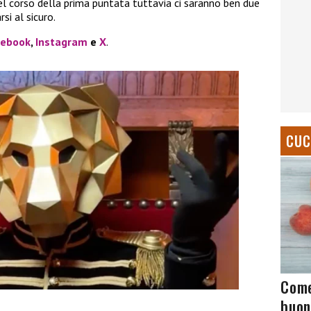
nel corso della prima puntata tuttavia ci saranno ben due
si al sicuro.
cebook
,
Instagram
e
X
.
CUC
Come
buon