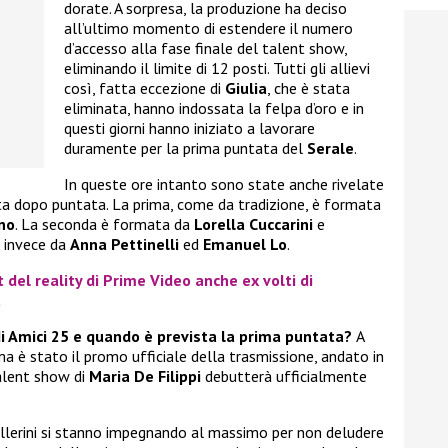
dorate. A sorpresa, la produzione ha deciso
all’ultimo momento di estendere il numero
d’accesso alla fase finale del talent show,
eliminando il limite di 12 posti. Tutti gli allievi
così, fatta eccezione di
Giulia
, che è stata
eliminata, hanno indossata la felpa d’oro e in
questi giorni hanno iniziato a lavorare
duramente per la prima puntata del
Serale
.
In queste ore intanto sono state anche rivelate
ata dopo puntata. La prima, come da tradizione, è formata
no
. La seconda è formata da
Lorella Cuccarini
e
a invece da
Anna Pettinelli
ed
Emanuel Lo
.
t del reality di Prime Video anche ex volti di
a
di Amici 25 e quando è prevista la prima puntata?
A
 è stato il promo ufficiale della trasmissione, andato in
talent show di
Maria De Filippi
debutterà ufficialmente
 ballerini si stanno impegnando al massimo per non deludere