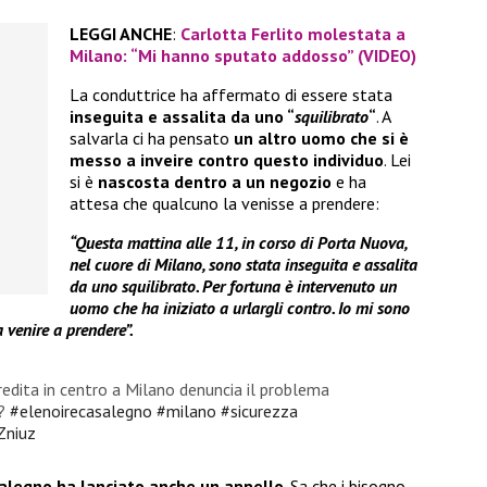
LEGGI ANCHE
:
Carlotta Ferlito molestata a
Milano: “Mi hanno sputato addosso” (VIDEO)
La conduttrice ha affermato di essere stata
inseguita e assalita da uno “
squilibrato
“
. A
salvarla ci ha pensato
un altro uomo che si è
messo a inveire contro questo individuo
. Lei
si è
nascosta dentro a un negozio
e ha
attesa che qualcuno la venisse a prendere:
“Questa mattina alle 11, in corso di Porta Nuova,
nel cuore di Milano, sono stata inseguita e assalita
da uno squilibrato. Per fortuna è intervenuto un
uomo che ha iniziato a urlargli contro. Io mi sono
a venire a prendere”.
edita in centro a Milano denuncia il problema
e?
#elenoirecasalegno
#milano
#sicurezza
Zniuz
alegno ha lanciato anche un appello
. Sa che i bisogno