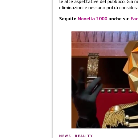
le alte aspettative del pubblico. Già 
eliminazioni e nessuno potrà considerar
Seguite
Novella 2000
anche su:
Fa
NEWS
|
REALITY