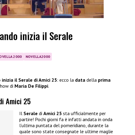
ando inizia il Serale
OVELLA 2000
NOVELLA2000
inizia il Serale di Amici 25
: ecco la
data
della
prima
 show di
Maria De Filippi
.
 di Amici 25
Il
Serale
di
Amici 25
sta ufficialmente per
partire! Pochi giorni fa è infatti andata in onda
l’ultima puntata del pomeridiano, durante la
quale sono state consegnate le ultime maglie