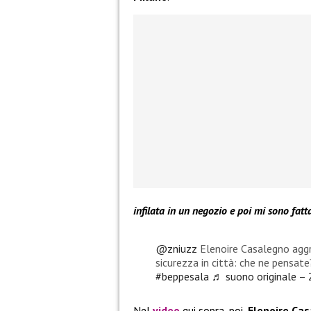
infilata in un negozio e poi mi sono fatt
@zniuzz
Elenoire Casalegno aggr
sicurezza in città: che ne pensat
#beppesala
♬ suono originale – 
Nel
video
qui sopra, poi,
Elenoire Cas