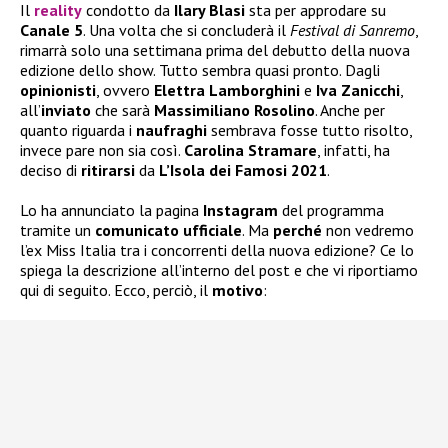
Il
reality
condotto da
Ilary Blasi
sta per approdare su
Canale 5
. Una volta che si concluderà il
Festival di Sanremo
,
rimarrà solo una settimana prima del debutto della nuova
edizione dello show. Tutto sembra quasi pronto. Dagli
opinionisti
, ovvero
Elettra
Lamborghini
e
Iva Zanicchi
,
all’
inviato
che sarà
Massimiliano Rosolino
. Anche per
quanto riguarda i
naufraghi
sembrava fosse tutto risolto,
invece pare non sia così.
Carolina Stramare
, infatti, ha
deciso di
ritirarsi
da
L’Isola dei Famosi 2021
.
Lo ha annunciato la pagina
Instagram
del programma
tramite un
comunicato ufficiale
. Ma
perché
non vedremo
l’ex Miss Italia tra i concorrenti della nuova edizione? Ce lo
spiega la descrizione all’interno del post e che vi riportiamo
qui di seguito. Ecco, perciò, il
motivo
: