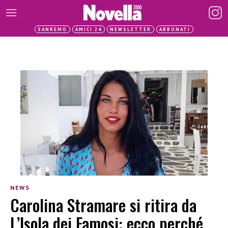
SANREMO
AMICI 24
NEWSLETTER
ABBONATI
NEWS
Carolina Stramare si ritira da
L’Isola dei Famosi: ecco perché