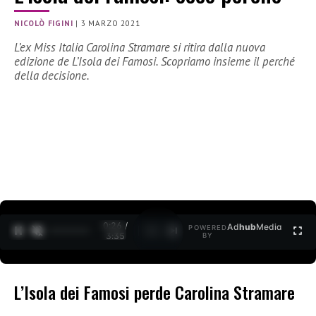
NICOLÒ FIGINI
|
3 MARZO 2021
L’ex Miss Italia Carolina Stramare si ritira dalla nuova
edizione de L’Isola dei Famosi. Scopriamo insieme il perché
della decisione.
0:26 /
Ad
hub
Media
POWERED
1
/
2
3:35
BY
L’Isola dei Famosi perde Carolina Stramare