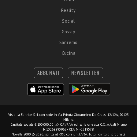
Reality
Social
Gossip
Sanremo
Cucina
ABBONATI
NEWSLETTER
Visibilia Editrice S.r.l.
con sede in Via Privata Giovannino De Grassi 12/12A, 20123
Milano.
Capitale sociale € 100.000,00 I.V. - C.F./P.IVA ed iscrizione alla C.C.I.A.A. di Milano
N.10269990965 - REA MI-2519578.
Novella 2000 © 2026. Iscritta al ROC con il n.37767. Tutti i diritti di proprietà