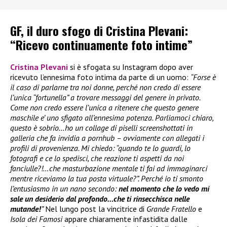
GF, il duro sfogo di Cristina Plevani:
“Ricevo continuamente foto intime”
Cristina Plevani
si è sfogata su Instagram dopo aver
ricevuto l’ennesima foto intima da parte di un uomo:
“Forse è
il caso di parlarne tra noi donne, perché non credo di essere
l’unica “fortunella” a trovare messaggi del genere in privato.
Come non credo essere l’unica a ritenere che questo genere
maschile e’ uno sfigato all’ennesima potenza. Parliamoci chiaro,
questo è sobrio…ho un collage di piselli screenshottati in
galleria che fa invidia a pornhub – ovviamente con allegati i
profili di provenienza. Mi chiedo: “quando te lo guardi, lo
fotografi e ce lo spedisci, che reazione ti aspetti da noi
fanciulle?!…che masturbazione mentale ti fai ad immaginarci
mentre riceviamo la tua posta virtuale?”. Perché io ti smonto
l’entusiasmo in un nano secondo:
nel momento che lo vedo mi
sale un desiderio dal profondo…che ti rinsecchisca nelle
mutande!
”
Nel lungo post la vincitrice di
Grande Fratello
e
Isola dei Famosi
appare chiaramente infastidita dalle