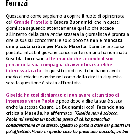
Ferruzzi
Quest’anno come sappiamo a coprire il ruolo di opinionista
del
Grande Fratello
è
Cesara Buonamici
, che in questi
giorni sta seguendo attentamente quello che accade
all’interno della casa. Anche stasera la giornalista è pronta a
dire la sua sui concorrenti e solo poco fa
non è mancata
una piccola critica per Paolo Masella
. Durante la scorsa
puntata infatti il giovane concorrente romano ha nominato
Giselda Torresan
,
affermando che secondo il suo
pensiero la sua compagna di avventura sarebbe
interessata a lui
. In questi giorni così i due hanno avuto
modo di chiarirsi e anche nel corso della diretta di questa
sera la questione è stata affrontata.
Giselda
ha così dichiarato di non avere alcun tipo di
interesse verso
Paolo
e poco dopo a dire la sua è stata
anche la stessa
Cesara
. La
Buonamici
così,
facendo una
critica a Masella
, ha affermato:
“Giselda non è sciocca.
Paolo mi sembra un pochino preso di sé, ha parecchia
considerazione di sé stesso. Questo lo porta a dare dei giudizi un
po’ affrettati. Paolo in questa cosa ha preso una boccata, un bel