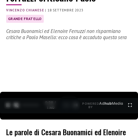
VINCENZO CHIANESE
|
18 SETTEMBRE 2023
GRANDE FRATELLO
Cesara Buonamici ed Elenoire Ferruzzi non risparmiano
critiche a Paolo Masella: ecco cosa è accaduto questa sera
0:29 /
Ad
hub
Media
POWERED
1
/
2
1:40
BY
Le parole di Cesara Buonamici ed Elenoire