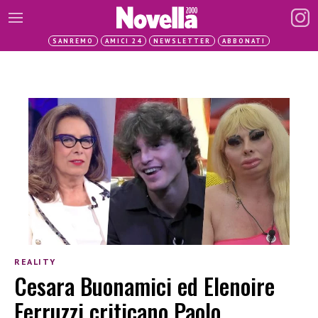
SANREMO
AMICI 24
NEWSLETTER
ABBONATI
REALITY
Cesara Buonamici ed Elenoire
Ferruzzi criticano Paolo