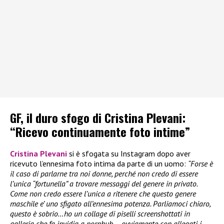
GF, il duro sfogo di Cristina Plevani:
“Ricevo continuamente foto intime”
Cristina Plevani
si è sfogata su Instagram dopo aver
ricevuto l’ennesima foto intima da parte di un uomo:
“Forse è
il caso di parlarne tra noi donne, perché non credo di essere
l’unica “fortunella” a trovare messaggi del genere in privato.
Come non credo essere l’unica a ritenere che questo genere
maschile e’ uno sfigato all’ennesima potenza. Parliamoci chiaro,
questo è sobrio…ho un collage di piselli screenshottati in
galleria che fa invidia a pornhub – ovviamente con allegati i