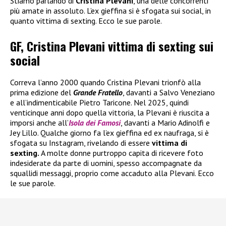
Stiamo parlando di
Cristina Plevani
, una delle concorrenti
più amate in assoluto. L’ex gieffina si è sfogata sui social, in
quanto vittima di sexting. Ecco le sue parole.
GF, Cristina Plevani vittima di sexting sui
social
Correva l’anno 2000 quando Cristina Plevani trionfò alla
prima edizione del
Grande Fratello
, davanti a Salvo Veneziano
e all’indimenticabile Pietro Taricone. Nel 2025, quindi
venticinque anni dopo quella vittoria, la Plevani è riuscita a
imporsi anche all’
Isola dei Famosi
, davanti a Mario Adinolfi e
Jey Lillo. Qualche giorno fa l’ex gieffina ed ex naufraga, si è
sfogata su Instagram, rivelando di essere
vittima di
sexting.
A molte donne purtroppo capita di ricevere foto
indesiderate da parte di uomini, spesso accompagnate da
squallidi messaggi, proprio come accaduto alla Plevani. Ecco
le sue parole.