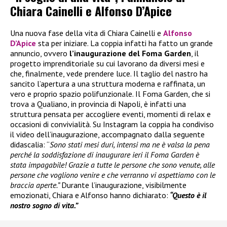
Chiara Cainelli e Alfonso D’Apice
Una nuova fase della vita di Chiara Cainelli e
Alfonso
D’Apice
sta per iniziare. La coppia infatti ha fatto un grande
annuncio, ovvero
l’inaugurazione del Foma Garden
, il
progetto imprenditoriale su cui lavorano da diversi mesi e
che, finalmente, vede prendere luce. Il taglio del nastro ha
sancito l’apertura a una struttura moderna e raffinata, un
vero e proprio spazio polifunzionale. Il Foma Garden, che si
trova a Qualiano, in provincia di Napoli, è infatti una
struttura pensata per accogliere eventi, momenti di relax e
occasioni di convivialità. Su Instagram la coppia ha condiviso
il video dell’inaugurazione, accompagnato dalla seguente
didascalia: “
Sono stati mesi duri, intensi ma ne è valsa la pena
perché la soddisfazione di inaugurare ieri il Foma Garden è
stata impagabile! Grazie a tutte le persone che sono venute, alle
persone che vogliono venire e che verranno vi aspettiamo con le
braccia aperte.”
Durante l’inaugurazione, visibilmente
emozionati, Chiara e Alfonso hanno dichiarato:
“Questo è il
nostro sogno di vita.”