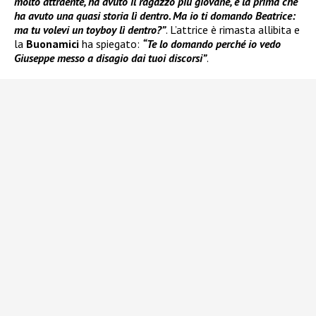
molto attraente, ha avuto il ragazzo più giovane, è la prima che
ha avuto una quasi storia lì dentro. Ma io ti domando Beatrice:
ma tu volevi un toyboy lì dentro?”
. L’attrice è rimasta allibita e
la
Buonamici
ha spiegato:
“Te lo domando perché io vedo
Giuseppe messo a disagio dai tuoi discorsi”
.