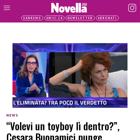
SANREMO
AMICI 24
NEWSLETTER
ABBONATI
NEWS
“Volevi un toyboy lì dentro?”,
Cesara Buonamici punge