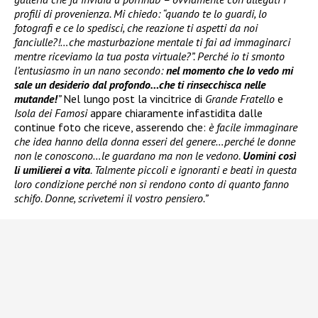
profili di provenienza. Mi chiedo: “quando te lo guardi, lo
fotografi e ce lo spedisci, che reazione ti aspetti da noi
fanciulle?!…che masturbazione mentale ti fai ad immaginarci
mentre riceviamo la tua posta virtuale?”. Perché io ti smonto
l’entusiasmo in un nano secondo:
nel momento che lo vedo mi
sale un desiderio dal profondo…che ti rinsecchisca nelle
mutande!
”
Nel lungo post la vincitrice di
Grande Fratello
e
Isola dei Famosi
appare chiaramente infastidita dalle
continue foto che riceve, asserendo che:
è facile immaginare
che idea hanno della donna esseri del genere…perché le donne
non le conoscono…le guardano ma non le vedono.
Uomini così
li umilierei a vita
. Talmente piccoli e ignoranti e beati in questa
loro condizione perché non si rendono conto di quanto fanno
schifo. Donne, scrivetemi il vostro pensiero.”