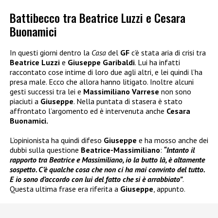
Battibecco tra Beatrice Luzzi e Cesara
Buonamici
In questi giorni dentro la
Casa
del
GF
c’è stata aria di crisi tra
Beatrice Luzzi
e
Giuseppe Garibaldi
. Lui ha infatti
raccontato cose intime di loro due agli altri, e lei quindi l’ha
presa male. Ecco che allora hanno litigato. Inoltre alcuni
gesti successi tra lei e
Massimiliano Varrese
non sono
piaciuti a
Giuseppe
. Nella puntata di stasera è stato
affrontato l’argomento ed è intervenuta anche
Cesara
Buonamici.
L’opinionista ha quindi difeso
Giuseppe
e ha mosso anche dei
dubbi sulla questione
Beatrice-Massimiliano
:
“Intanto il
rapporto tra Beatrice e Massimiliano, io la butto là, è altamente
sospetto. C’è qualche cosa che non ci ha mai convinto del tutto.
E io sono d’accordo con lui del fatto che si è arrabbiato”
.
Questa ultima frase era riferita a
Giuseppe
, appunto.