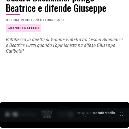
Beatrice e difende Giuseppe
DEBORA PARIGI
|
20 OTTOBRE 2023
GRANDE FRATELLO
Battibecco in diretta al Grande Fratello tra Cesara Buonamici
e Beatrice Luzzi quando l’opinionista ha difeso Giuseppe
Garibaldi
0:05 /
Ad
hub
Media
POWERED
1
/
2
3:35
BY