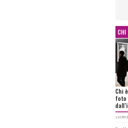
CHI
Chi 
foto
dall
LUCREZ