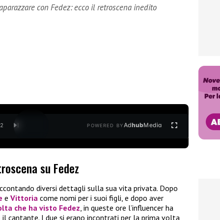
aparazzare con Fedez: ecco il retroscena inedito
Ad
hub
Media
/
2
POWERED BY
troscena su Fedez
ccontando diversi dettagli sulla sua vita privata. Dopo
e
e
Vittoria
come nomi per i suoi figli, e dopo aver
olta che ha visto
Fedez
, in queste ore l’influencer ha
 cantante. I due si erano incontrati per la prima volta