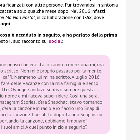
 fidanzati con altre persone. Pur trovandosi in sintonia
 scattata solo qualche mese dopo. Nel 2016 infatti
rei Ma Non Posto”
, in collaborazione con
J-Ax
, dove
ragni
.
cosa è accaduto in seguito, e ha parlato della prima
esto il suo racconto sui
social
:
one penso che era stato carino a menzionarmi, ma
io scritto. Non mi è proprio passato per la mente,
i ca**i. Nemmeno lui mi ha scritto. A luglio 2016
r fare delle vacanze con la mia famiglia e sento
tutto. Ovunque andavo sentivo sempre questa
o nome e mi faceva super ridere. Così una sera,
Instagram Stories, c’era Snapchat, stavo tornando
 c’era la canzone in radio e io faccio uno Snap di
mo la canzone. Lui subito dopo fa uno Snap in cui
upportando la canzone, dobbiamo limonare”.
suoi amici. A quel punto inizio a seguirlo”.