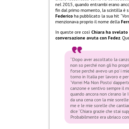
nel 2015, quando entrambi erano ancora
fin dal primo momento, la scintilla è
Federico
ha pubblicato la sua hit
“Vor
menzionava proprio il nome della
Fer
In queste ore così
Chiara ha svelato 
conversazione avuta con Fedez
. Qu
“Dopo aver ascoltato la canz
non so perché non gli ho propr
forse perché avevo un po’ i mie
torno in Italia per lavoro e pe
‘Vorrei Ma Non Posto’ dapper
canzone e sentivo sempre il mi
quando ancora non c’erano le 
da una cena con la mie sorelle,
me e le mie sorelle che cantia
dice “Chiara grazie che stai s
Probabilmente era ubriaco con i 