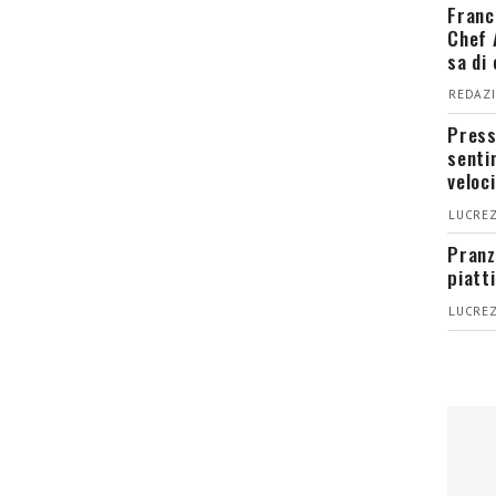
Franc
Chef 
sa di
REDAZI
Press
senti
veloci
LUCREZ
Pranz
piatt
LUCREZ