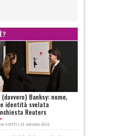
 È?
è (davvero) Banksy: nome,
 e identità svelata
’inchiesta Reuters
IA CIOTTI | 13 GIUGNO 2026