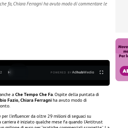
 che fa, Chiara Ferragni ha avuto modo di commentare le
Ad
hub
Media
/
2
POWERED BY
 anche a
Che Tempo Che Fa
. Ospite della puntata di
bio Fazio, Chiara Ferragni
ha avuto modo di
conto.
r l’influencer da oltre 29 milioni di seguaci su
a carriera è iniziato qualche mese fa quando l’Antitrust
un milione di euro per “pratiche commerciali scorrette”. La