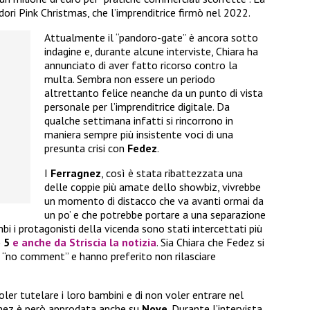
dori Pink Christmas, che l’imprenditrice firmò nel 2022.
Attualmente il “pandoro-gate” è ancora sotto
indagine e, durante alcune interviste, Chiara ha
annunciato di aver fatto ricorso contro la
multa. Sembra non essere un periodo
altrettanto felice neanche da un punto di vista
personale per l’imprenditrice digitale. Da
qualche settimana infatti si rincorrono in
maniera sempre più insistente voci di una
presunta crisi con
Fedez
.
I
Ferragnez
, così è stata ribattezzata una
delle coppie più amate dello showbiz, vivrebbe
un momento di distacco che va avanti ormai da
un po’ e che potrebbe portare a una separazione
mbi i protagonisti della vicenda sono stati intercettati più
o 5
e anche da Striscia la notizia
. Sia Chiara che Fedez si
o “no comment” e hanno preferito non rilasciare
ler tutelare i loro bambini e di non voler entrare nel
agnez è però approdata anche su
Nove
. Durante l’intervista