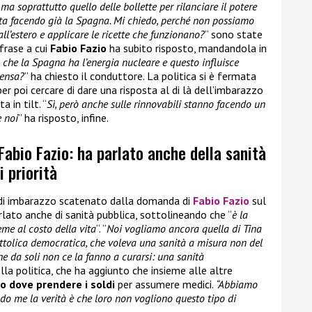
ma soprattutto quello delle bollette per rilanciare il potere
 sta facendo già la Spagna. Mi chiedo, perché non possiamo
all’estero e applicare le ricette che funzionano?
” sono state
 frase a cui
Fabio Fazio
ha subito risposto, mandandola in
 che la Spagna ha l’energia nucleare e questo influisce
pensa?
” ha chiesto il conduttore. La politica si è fermata
per poi cercare di dare una risposta al di là dell’imbarazzo
 in tilt. “
Sì, però anche sulle rinnovabili stanno facendo un
 noi
” ha risposto, infine.
a Fabio Fazio: ha parlato anche della sanità
i priorità
di imbarazzo scatenato dalla domanda di
Fabio Fazio
sul
rlato anche di sanità pubblica, sottolineando che “
è la
eme al costo della vita
“. “
Noi vogliamo ancora quella di Tina
ttolica democratica, che voleva una sanità a misura non del
che da soli non ce la fanno a curarsi: una sanità
lla politica, che ha aggiunto che insieme alle altre
o dove prendere i soldi
per assumere medici.
“Abbiamo
do me la verità è che loro non vogliono questo tipo di