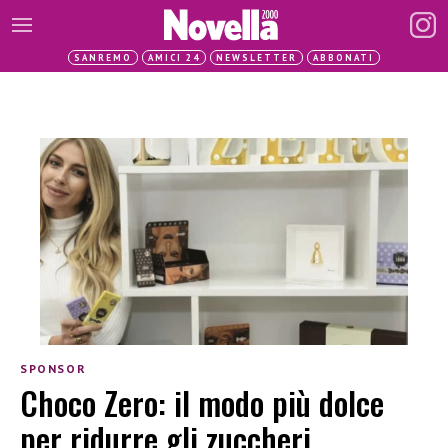
SANREMO
AMICI 24
NEWSLETTER
ABBONATI
SPONSOR
Choco Zero: il modo più dolce
per ridurre gli zuccheri