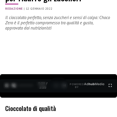
REDAZIONE
|
12 GENNAIO 2022
Il cioccolato perfetto, senza zuccheri e sensi di colpa: Choco
Zero è il perfetto compromesso tra qualità e gusto,
approvato dai nutrizionisti
0:30 /
Ad
hub
Media
POWERED
1
/
2
3:35
BY
Cioccolato di qualità