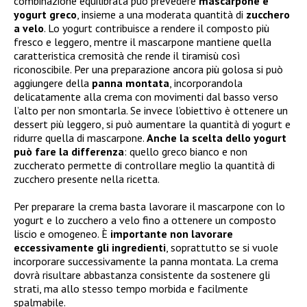
combinazione equilibrata può prevedere
mascarpone e
yogurt greco
, insieme a una moderata quantità di
zucchero
a velo
. Lo yogurt contribuisce a rendere il composto più
fresco e leggero, mentre il mascarpone mantiene quella
caratteristica cremosità che rende il tiramisù così
riconoscibile. Per una preparazione ancora più golosa si può
aggiungere della
panna montata
, incorporandola
delicatamente alla crema con movimenti dal basso verso
l’alto per non smontarla. Se invece l’obiettivo è ottenere un
dessert più leggero, si può aumentare la quantità di yogurt e
ridurre quella di mascarpone.
Anche la scelta dello yogurt
può fare la differenza
: quello greco bianco e non
zuccherato permette di controllare meglio la quantità di
zucchero presente nella ricetta.
Per preparare la crema basta lavorare il mascarpone con lo
yogurt e lo zucchero a velo fino a ottenere un composto
liscio e omogeneo. È
importante non lavorare
eccessivamente gli ingredienti
, soprattutto se si vuole
incorporare successivamente la panna montata. La crema
dovrà risultare abbastanza consistente da sostenere gli
strati, ma allo stesso tempo morbida e facilmente
spalmabile.