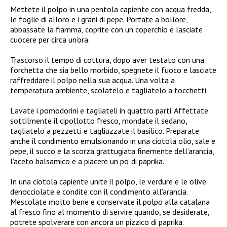
Mettete il polpo in una pentola capiente con acqua fredda,
le foglie di alloro e i grani di pepe. Portate a bollore,
abbassate la fiamma, coprite con un coperchio e lasciate
cuocere per circa un’ora.
Trascorso il tempo di cottura, dopo aver testato con una
forchetta che sia bello morbido, spegnete il fuoco e lasciate
raffreddare il polpo nella sua acqua. Una volta a
temperatura ambiente, scolatelo e tagliatelo a tocchetti.
Lavate i pomodorini e tagliateli in quattro parti. Affettate
sottilmente il cipollotto fresco, mondate il sedano,
tagliatelo a pezzetti e tagliuzzate il basilico. Preparate
anche il condimento emulsionando in una ciotola olio, sale e
pepe, il succo e la scorza grattugiata finemente dell’arancia,
l’aceto balsamico e a piacere un po’ di paprika.
In una ciotola capiente unite il polpo, le verdure e le olive
denocciolate e condite con il condimento all’arancia.
Mescolate molto bene e conservate il polpo alla catalana
al fresco fino al momento di servire quando, se desiderate,
potrete spolverare con ancora un pizzico di paprika.