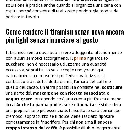
soluzione è pratica anche quando si organizza una cena con
ospiti, perché consente di realizzare porzioni già pronte da
portare in tavola.
Come rendere il tiramisù senza uova ancora
più light senza rinunciare al gusto
Il tiramisù senza uova può essere alleggerito ulteriormente
con alcuni semplici accorgimenti. Il
primo
riguarda lo
zucchero
: non è necessario utilizzarne una quantità
eccessiva, soprattutto se si sceglie uno yogurt già
naturalmente cremoso e si preferisce valorizzare il
contrasto tra il dolce della crema, l’amaro del caffè e
quello del cacao. Un’altra possibilità consiste nel
sostituire
una parte del
mascarpone con
ricotta setacciata o
yogurt greco
, ottenendo così una crema più fresca e meno
ricca.
Anche la panna può essere eliminata
se si desidera
una preparazione più essenziale. Il risultato sarà comunque
cremoso, soprattutto se il dolce viene lasciato riposare
correttamente in frigorifero. Per chi non ama il
sapore
troppo intenso del caffè
, è possibile diluirlo leggermente