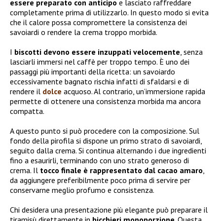
essere preparato con anticipo
e lasciato raffreddare
completamente prima di utilizzarlo. In questo modo si evita
che il calore possa compromettere la consistenza dei
savoiardi o rendere la crema troppo morbida.
I
biscotti devono essere
inzuppati velocemente
, senza
lasciarli immersi nel caffè per troppo tempo. È uno dei
passaggi più importanti della ricetta: un savoiardo
eccessivamente bagnato rischia infatti di sfaldarsi e di
rendere il
dolce
acquoso. Al contrario, un’immersione rapida
permette di ottenere una consistenza morbida ma ancora
compatta.
A questo punto si può procedere con la composizione. Sul
fondo della pirofila si dispone un primo strato di savoiardi,
seguito dalla crema. Si continua alternando i due ingredienti
fino a esaurirli, terminando con uno strato generoso di
crema. Il
tocco finale è rappresentato dal
cacao amaro
,
da aggiungere preferibilmente poco prima di servire per
conservarne meglio profumo e consistenza.
Chi desidera una presentazione più elegante può preparare il
tiramisù direttamente in
bicchieri monoporzione
. Questa