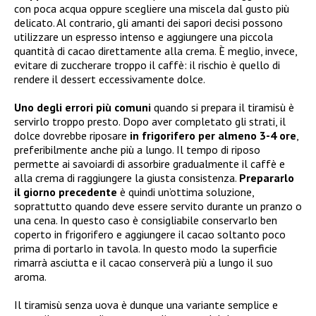
con poca acqua oppure scegliere una miscela dal gusto più
delicato. Al contrario, gli amanti dei sapori decisi possono
utilizzare un espresso intenso e aggiungere una piccola
quantità di cacao direttamente alla crema. È meglio, invece,
evitare di zuccherare troppo il caffè: il rischio è quello di
rendere il dessert eccessivamente dolce.
Uno degli errori più comuni
quando si prepara il tiramisù è
servirlo troppo presto. Dopo aver completato gli strati, il
dolce dovrebbe riposare
in frigorifero per almeno 3-4 ore
,
preferibilmente anche più a lungo. Il tempo di riposo
permette ai savoiardi di assorbire gradualmente il caffè e
alla crema di raggiungere la giusta consistenza.
Prepararlo
il giorno precedente
è quindi un’ottima soluzione,
soprattutto quando deve essere servito durante un pranzo o
una cena. In questo caso è consigliabile conservarlo ben
coperto in frigorifero e aggiungere il cacao soltanto poco
prima di portarlo in tavola. In questo modo la superficie
rimarrà asciutta e il cacao conserverà più a lungo il suo
aroma.
Il tiramisù senza uova è dunque una variante semplice e