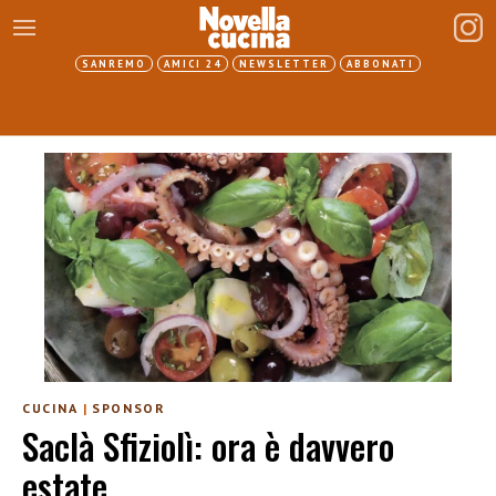
SANREMO
AMICI 24
NEWSLETTER
ABBONATI
CUCINA
|
SPONSOR
Saclà Sfiziolì: ora è davvero
estate