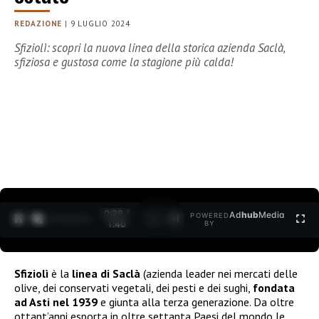
REDAZIONE
|
9 LUGLIO 2024
Sfiziolì: scopri la nuova linea della storica azienda Saclà,
sfiziosa e gustosa come la stagione più calda!
0:30 /
Ad
hub
Media
POWERED
1
/
2
1:40
BY
Sfiziolì
è la
linea di Saclà
(azienda leader nei mercati delle
olive, dei conservati vegetali, dei pesti e dei sughi,
fondata
ad Asti nel 1939
e giunta alla terza generazione. Da oltre
ottant’anni esporta in oltre settanta Paesi del mondo le