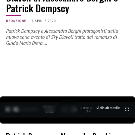
Patrick Dempsey
REDAZIONE
|
17 APRILE 2020
Patrick Dempsey e Alessandro Borghi protagonisti della
nuova serie evento di Sky Diavoli tratto dal romanzo di
Guido Maria Brera.…
0:15 /
Ad
hub
Media
POWERED
1
/
2
1:40
BY