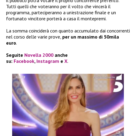
il pubblico potrà votare il proprio concorrente preferito.
Tutti quelli che voteranno per il volto che vincerà il
programma, parteciperanno a un’estrazione finale e un
fortunato vincitore porterà a casa il montepremi.
La somma coinciderà con quanto accumulato dai concorrenti
nel corso delle varie prove,
per un massimo di 50mila
euro
.
Seguite
Novella 2000
anche
su:
Facebook
,
Instagram
e
X
.