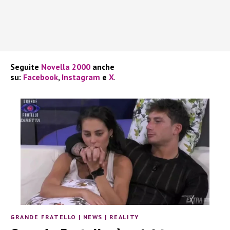
Seguite
Novella 2000
anche
su:
Facebook
,
Instagram
e
X
.
GRANDE FRATELLO
|
NEWS
|
REALITY