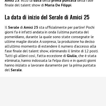
Amici 25
: ecco la
data
della
prima puntata
della fase
finale del talent show di
Maria De Filippi
.
La data di inizio del Serale di Amici 25
Il
Serale
di
Amici 25
sta ufficialmente per partire! Pochi
giorni fa è infatti andata in onda l’ultima puntata del
pomeridiano, durante la quale sono state consegnate le
ultime maglie dorate. A sorpresa, la produzione ha deciso
all’ultimo momento di estendere il numero d’accesso alla
fase finale del talent show, eliminando il limite di 12 posti.
Tutti gli allievi così, fatta eccezione di
Giulia
, che è stata
eliminata, hanno indossata la felpa d’oro e in questi giorni
hanno iniziato a lavorare duramente per la prima puntata
del
Serale
.