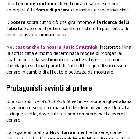
Una
tensione continua
, dove l’unica cosa che sembra
emergere è la
fame di potere
che inebria e rende invincibili.
Il potere
sopra tutto ciò che gira intorno è la
ricerca della
felicità
. Solo con il potere sembra esistere la possibilità di
rendersi assolutamente unico.
Nel cast anche la nostra
Kasia Smutniak
: interpreta Nina,
la sofisticata e molto determinata moglie di Morgan, al
quale è unita da sentimenti ma anche interessi. Un amore
che viaggia su binari paralleli, fatti di bisogno di successo e
denaro in cambio di affetto e bellezza da mostrare.
Protagonisti avvinti al potere
Una sorta di
The Wolf of Wall Street
in versione anglo-italiana,
dove non c’è scrupolo, ma solo desiderio di vincere. Una vita
a cinque stelle, dove tutto si può comprare: basta avere il
denaro.
La regia è affidata a
Nick Hurran
mentre la serie, come
detto, è tratta dal
romanzo di Guido Maria Brera
(edito da