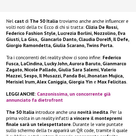
Nel
cast
di
The 50 Italia
troviamo anche anche influencer e
volti noti della tv. Ecco di chi si tratta:
Clizia De Rossi,
Federico Fashion Style, Lucrezia Borlini, Nozzolino, Eva
Giusti, La Giss, Giancarlo Danto, Claudia Dorelfi, Il Defe,
Giorgio Ramondetta, Giulia Scarano, Twins Porta.
Tra i concorrenti del reality show ci sono infine:
Federico
Fusca, LaCindina, Lucky John, Aurora Baruto, Gianmarco
Zagato, Nicole Pallado, Giulia Sara Salemi, Valerio
Mazzei, Sespo, Il Musazzi, Panda Boi, Jhonatan Mujica,
Merisiel Irum, Alex Caniggia, Giorgia Yin
e
Max Felicitas
.
LEGGI ANCHE
:
Canzonissima, un concorrente già
annunciato fa dietrofront
The 50 Italia
introduce anche una
novità inedita
. Per la
prima volta in un reality infatti
a vincere il montepremi
finale sarà un telespettatore
. Durante le varie puntate
sullo schermo della tv apparirà un QR code, tramite il quale