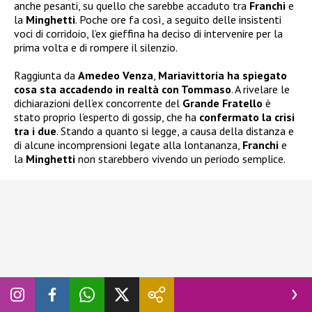
anche pesanti, su quello che sarebbe accaduto tra
Franchi
e
la
Minghetti
. Poche ore fa così, a seguito delle insistenti
voci di corridoio, l’ex gieffina ha deciso di intervenire per la
prima volta e di rompere il silenzio.
Raggiunta da
Amedeo Venza
,
Mariavittoria ha spiegato
cosa sta accadendo in realtà con Tommaso
. A rivelare le
dichiarazioni dell’ex concorrente del
Grande Fratello
è
stato proprio l’esperto di gossip, che ha
confermato la crisi
tra i due
. Stando a quanto si legge, a causa della distanza e
di alcune incomprensioni legate alla lontananza,
Franchi
e
la
Minghetti
non starebbero vivendo un periodo semplice.