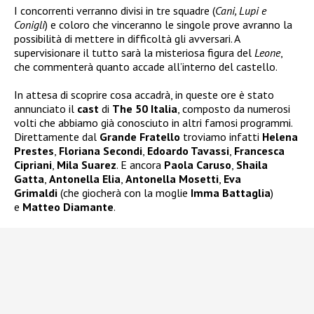
I concorrenti verranno divisi in tre squadre (
Cani, Lupi e
Conigli
) e coloro che vinceranno le singole prove avranno la
possibilità di mettere in difficoltà gli avversari. A
supervisionare il tutto sarà la misteriosa figura del
Leone
,
che commenterà quanto accade all’interno del castello.
In attesa di scoprire cosa accadrà, in queste ore è stato
annunciato il
cast
di
The 50 Italia
, composto da numerosi
volti che abbiamo già conosciuto in altri famosi programmi.
Direttamente dal
Grande Fratello
troviamo infatti
Helena
Prestes
,
Floriana Secondi
,
Edoardo Tavassi
,
Francesca
Cipriani
,
Mila Suarez
. E ancora
Paola Caruso
,
Shaila
Gatta
,
Antonella Elia
,
Antonella Mosetti
,
Eva
Grimaldi
(che giocherà con la moglie
Imma Battaglia
)
e
Matteo Diamante
.