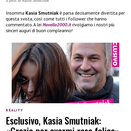
Il post di Kasia Smutniak
Insomma
Kasia Smutniak
è parsa decisamente divertita per
questa svista, così come tutti i follower che hanno
commentato. A lei
Novella2000.it
rivolgiamo i nostri più
sinceri auguri di buon compleanno!
REALITY
Esclusivo, Kasia Smutniak:
«Grazie per avermi reso felice»