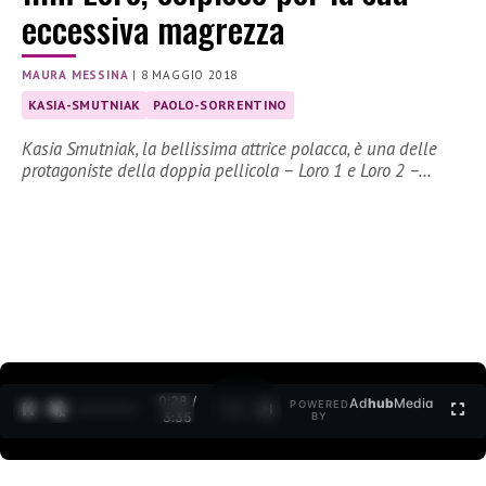
eccessiva magrezza
MAURA MESSINA
|
8 MAGGIO 2018
KASIA-SMUTNIAK
PAOLO-SORRENTINO
Kasia Smutniak, la bellissima attrice polacca, è una delle
protagoniste della doppia pellicola – Loro 1 e Loro 2 –…
0:29 /
Ad
hub
Media
POWERED
1
/
2
3:35
BY