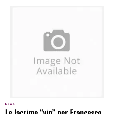
NEWS
Le lacrime “vip” per Francesco