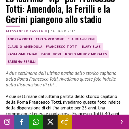
Totti: Amendola, la Ferilli e la
Gerini piangono allo stadio
ALESSANDRO CASSAGHI
|
7 GIUGNO 2017
ANDREA PRETI
CARLO-VERDONE
CLAUDIA-GERINI
CLAUDIO-AMENDOLA
FRANCESCO TOTTI
ILARY BLASI
KASIA-SMUTNIAK
RAOUL BOVA
ROCIO MUNOZ MORALES
SABRINA-FERILLI
A due settimane dall’ultima partita dello storico capitano
della Roma Francesco Totti, rivediamo queste foto indeite
della disperazione di chi…
A due settimane dall’ultima partita dello storico capitano
della Roma
Francesco Totti
, rivediamo queste foto indeite
della disperazione di chi l’ha amato per 25 anni. Una
commozione tenera e contagiosa. Francesco Totti, 40 anni,
ha appena giocato la sua ultima partita in giallorosso (e ha
salutato il pubblico assieme alla moglie
Ilary Blasi
, 36 anni,