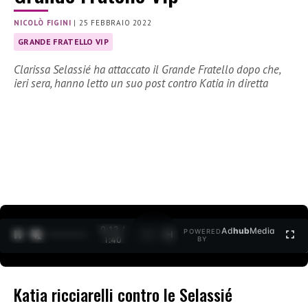
NICOLÒ FIGINI
|
25 FEBBRAIO 2022
GRANDE FRATELLO VIP
Clarissa Selassié ha attaccato il Grande Fratello dopo che,
ieri sera, hanno letto un suo post contro Katia in diretta
0:12 /
Ad
hub
Media
POWERED
1
/
2
1:40
BY
Katia ricciarelli contro le Selassié