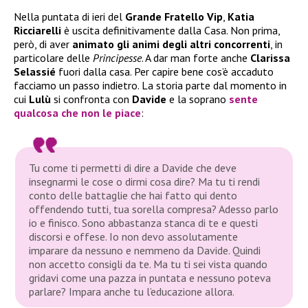
Nella puntata di ieri del
Grande Fratello Vip
,
Katia
Ricciarelli
è uscita definitivamente dalla Casa. Non prima,
però, di aver
animato gli animi degli altri concorrenti
, in
particolare delle
Principesse
. A dar man forte anche
Clarissa
Selassié
fuori dalla casa. Per capire bene cos’è accaduto
facciamo un passo indietro. La storia parte dal momento in
cui
Lulù
si confronta con
Davide
e la soprano
sente
qualcosa che non le piace
:
Tu come ti permetti di dire a Davide che deve
insegnarmi le cose o dirmi cosa dire? Ma tu ti rendi
conto delle battaglie che hai fatto qui dento
offendendo tutti, tua sorella compresa? Adesso parlo
io e finisco. Sono abbastanza stanca di te e questi
discorsi e offese. Io non devo assolutamente
imparare da nessuno e nemmeno da Davide. Quindi
non accetto consigli da te. Ma tu ti sei vista quando
gridavi come una pazza in puntata e nessuno poteva
parlare? Impara anche tu l’educazione allora.