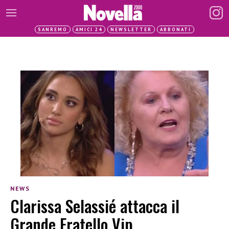
SANREMO
AMICI 24
NEWSLETTER
ABBONATI
NEWS
Clarissa Selassié attacca il
Grande Fratello Vip