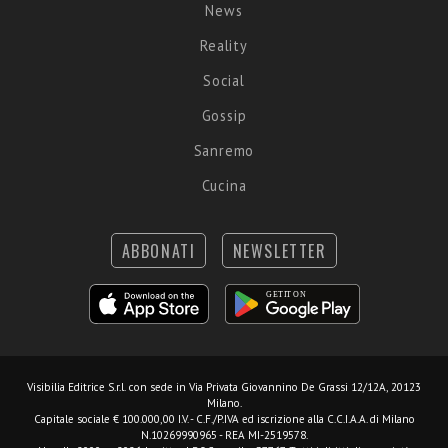
News
Reality
Social
Gossip
Sanremo
Cucina
ABBONATI
NEWSLETTER
Visibilia Editrice S.r.l.
con sede in Via Privata Giovannino De Grassi 12/12A, 20123
Milano.
Capitale sociale € 100.000,00 I.V. - C.F./P.IVA ed iscrizione alla C.C.I.A.A. di Milano
N.10269990965 - REA MI-2519578.