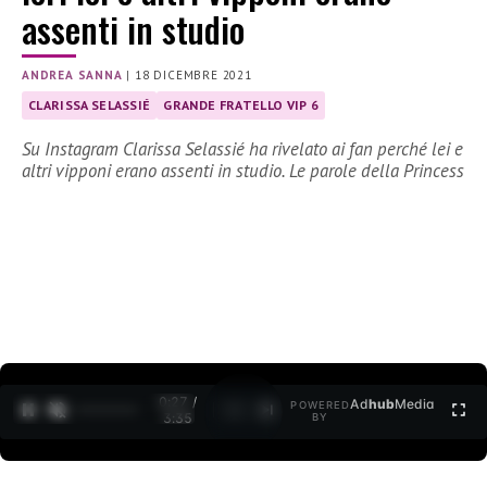
assenti in studio
ANDREA SANNA
|
18 DICEMBRE 2021
CLARISSA SELASSIÉ
GRANDE FRATELLO VIP 6
Su Instagram Clarissa Selassié ha rivelato ai fan perché lei e
altri vipponi erano assenti in studio. Le parole della Princess
0:28 /
Ad
hub
Media
POWERED
1
/
2
3:35
BY