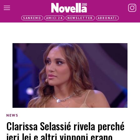
SANREMO
AMICI 24
NEWSLETTER
ABBONATI
NEWS
Clarissa Selassié rivela perché
ieri lei e altri vipponi erano