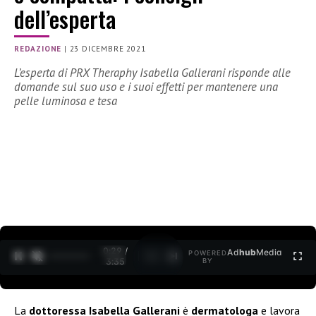
dell’esperta
REDAZIONE
|
23 DICEMBRE 2021
L’esperta di PRX Theraphy Isabella Gallerani risponde alle
domande sul suo uso e i suoi effetti per mantenere una
pelle luminosa e tesa
0:30 /
Ad
hub
Media
POWERED
1
/
2
3:35
BY
La
dottoressa Isabella Gallerani
è
dermatologa
e lavora