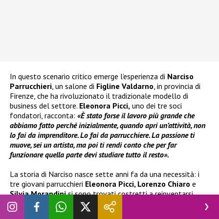
In questo scenario critico emerge l’esperienza di
Narciso
Parrucchieri
, un salone di
Figline Valdarno
, in provincia di
Firenze, che ha rivoluzionato il tradizionale modello di
business del settore.
Eleonora Picci,
uno dei tre soci
fondatori, racconta:
«È stato forse il lavoro più grande che
abbiamo fatto perché inizialmente, quando apri un’attività, non
lo fai da imprenditore. Lo fai da parrucchiere. La passione ti
muove, sei un artista, ma poi ti rendi conto che per far
funzionare quella parte devi studiare tutto il resto».
La storia di Narciso nasce sette anni fa da una necessità: i
tre giovani parrucchieri
Eleonora Picci, Lorenzo Chiaro
e
Silvia Morandini
si sono trovati costretti a reinventarsi
dopo che il precedente datore di lavoro aveva incontrato
difficoltà economiche.
«Abbiamo detto: senti, forse è l’ora di