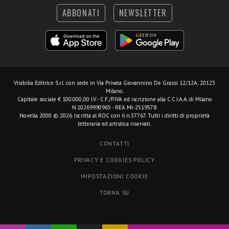
ABBONATI
NEWSLETTER
Visibilia Editrice S.r.l.
con sede in Via Privata Giovannino De Grassi 12/12A, 20123
Milano.
Capitale sociale € 100.000,00 I.V. - C.F./P.IVA ed iscrizione alla C.C.I.A.A. di Milano
N.10269990965 - REA MI-2519578.
Novella 2000 © 2026. Iscritta al ROC con il n.37767. Tutti i diritti di proprietà
letteraria ed artistica riservati.
CONTATTI
PRIVACY E COOKIES POLICY
IMPOSTAZIONI COOKIE
TORNA SU