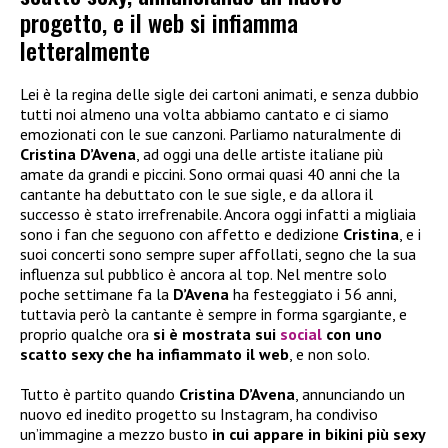
progetto, e il web si infiamma
letteralmente
Lei è la regina delle sigle dei cartoni animati, e senza dubbio
tutti noi almeno una volta abbiamo cantato e ci siamo
emozionati con le sue canzoni. Parliamo naturalmente di
Cristina D’Avena
, ad oggi una delle artiste italiane più
amate da grandi e piccini. Sono ormai quasi 40 anni che la
cantante ha debuttato con le sue sigle, e da allora il
successo è stato irrefrenabile. Ancora oggi infatti a migliaia
sono i fan che seguono con affetto e dedizione
Cristina
, e i
suoi concerti sono sempre super affollati, segno che la sua
influenza sul pubblico è ancora al top. Nel mentre solo
poche settimane fa la
D’Avena
ha festeggiato i 56 anni,
tuttavia però la cantante è sempre in forma sgargiante, e
proprio qualche ora
si è mostrata sui
social
con uno
scatto sexy che ha infiammato il web
, e non solo.
Tutto è partito quando
Cristina D’Avena
, annunciando un
nuovo ed inedito progetto su Instagram, ha condiviso
un’immagine a mezzo busto
in cui appare in bikini più sexy