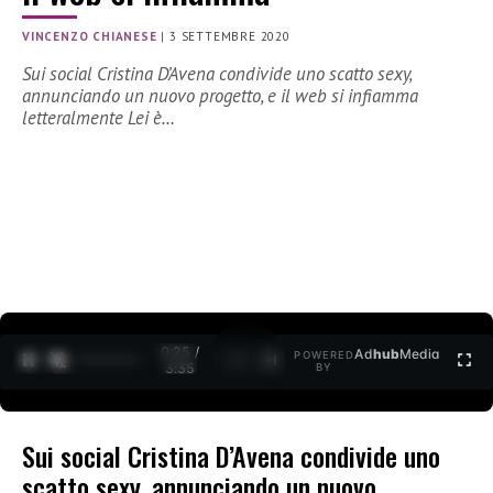
VINCENZO CHIANESE
|
3 SETTEMBRE 2020
Sui social Cristina D’Avena condivide uno scatto sexy,
annunciando un nuovo progetto, e il web si infiamma
letteralmente Lei è…
0:25 /
Ad
hub
Media
POWERED
1
/
2
3:35
BY
Sui social Cristina D’Avena condivide uno
scatto sexy, annunciando un nuovo