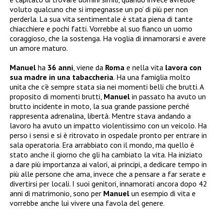
voluto qualcuno che si impegnasse un po’ di più per non
perderla. La sua vita sentimentale è stata piena di tante
chiacchiere e pochi fatti. Vorrebbe al suo fianco un uomo
coraggioso, che la sostenga. Ha voglia di innamorarsi e avere
un amore maturo.
Manuel
ha
36 anni
, viene da
Roma
e nella vita
lavora con
sua madre in una tabaccheria
. Ha una famiglia molto
unita che c’è sempre stata sia nei momenti belli che brutti. A
proposito di momenti brutti,
Manuel
in passato ha avuto un
brutto incidente in moto, la sua grande passione perché
rappresenta adrenalina, libertà. Mentre stava andando a
lavoro ha avuto un impatto violentissimo con un veicolo. Ha
perso i sensi e si è ritrovato in ospedale pronto per entrare in
sala operatoria. Era arrabbiato con il mondo, ma quello è
stato anche il giorno che gli ha cambiato la vita. Ha iniziato
a dare più importanza ai valori, ai principi, a dedicare tempo in
più alle persone che ama, invece che a pensare a far serate e
divertirsi per locali. I suoi genitori, innamorati ancora dopo 42
anni di matrimonio, sono per
Manuel
un esempio di vita e
vorrebbe anche lui vivere una favola del genere.