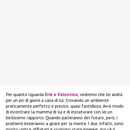
Per quanto riguarda
Erik e Valentina
, vedremo che lei andrà
per un po’ di giorni a casa di lui, trovando un ambiente
praticamente perfetto e preciso, quasi fastidioso. Avrà modo
di incontrare la mamma di lui e di instaturare con lei un
bellissimo rapporto. Quando parleranno del futuro, però, i
problemi inizieranno a girare per la mente. I due, infatti, sono
molto uniti e affiatati e vogliono stare insieme, ma c’è il