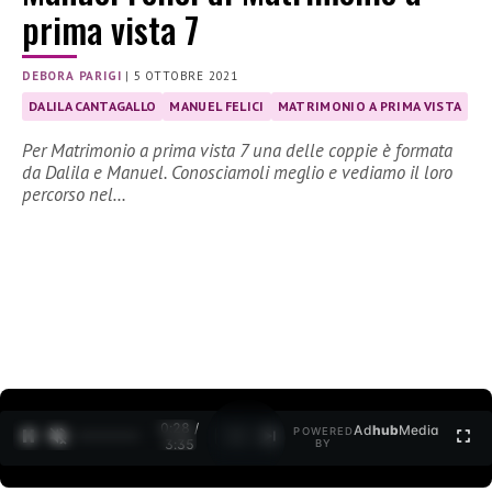
prima vista 7
DEBORA PARIGI
|
5 OTTOBRE 2021
DALILA CANTAGALLO
MANUEL FELICI
MATRIMONIO A PRIMA VISTA
Per Matrimonio a prima vista 7 una delle coppie è formata
da Dalila e Manuel. Conosciamoli meglio e vediamo il loro
percorso nel…
0:30 /
Ad
hub
Media
POWERED
1
/
2
3:35
BY