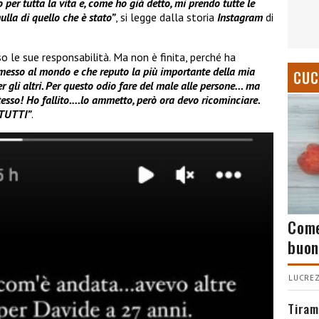
per tutta la vita e, come ho già detto, mi prendo tutte le
lla di quello che è stato”
, si legge dalla storia
Instagram
di
o le sue responsabilità. Ma non è finita, perché ha
esso al mondo e che reputo la più importante della mia
CUC
r gli altri. Per questo odio fare del male alle persone… ma
esso! Ho fallito.…lo ammetto, però ora devo ricominciare.
 TUTTI”
.
Come
buon
LUCREZ
Tiram