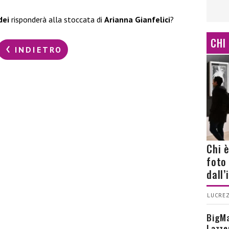
dei
risponderà alla stoccata di
Arianna Gianfelici
?
CHI
INDIETRO
Chi 
foto
dall
LUCREZ
BigMa
Lazze