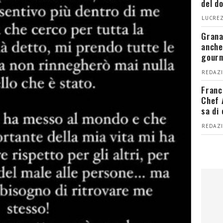
del d
LUCREZ
Grana
anche
gour
REDAZI
Franc
Chef 
sa di
REDAZI