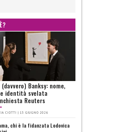
 È?
è (davvero) Banksy: nome,
 e identità svelata
’inchiesta Reuters
IA CIOTTI | 13 GIUGNO 2026
ma, chi è la fidanzata Lodovica
rini