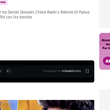
ONNE
e tra Davide Donadei, Chiara Rabbi e Roberta Di Padua,
irt con l’ex tronista
Ad
hub
Media
/
2
POWERED BY