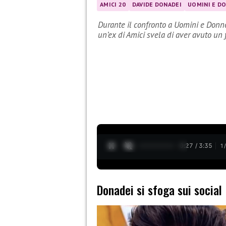
AMICI 20
DAVIDE DONADEI
UOMINI E D
Durante il confronto a Uomini e Donn
un’ex di Amici svela di aver avuto un fl
0:28 / 3:35
1
Donadei si sfoga sui social