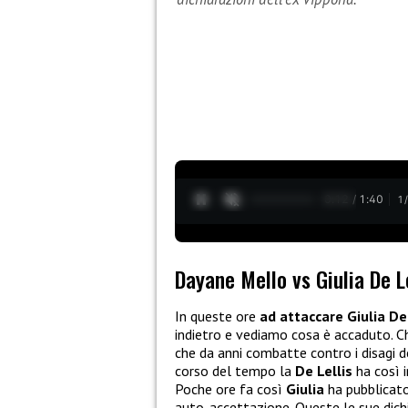
0:13 / 1:40
1
Dayane Mello vs Giulia De Le
In queste ore
ad attaccare Giulia De
indietro e vediamo cosa è accaduto. Ch
che da anni combatte contro i disagi d
corso del tempo la
De Lellis
ha così i
Poche ore fa così
Giulia
ha pubblicat
auto-accettazione. Queste le sue dichi