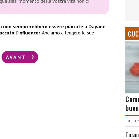
n qualsiasi momento della vostra vita non ci
avia non sembrerebbero essere piaciute a Dayane
CUC
accato l’influencer
. Andiamo a leggere le sue
AVANTI
Come
buon
LUCREZ
Tiram