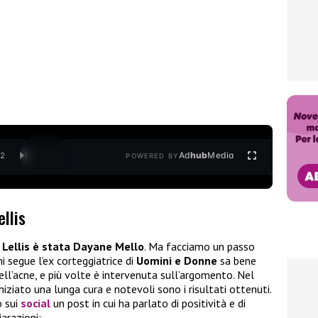
Ad
hub
Media
/
2
POWERED BY
llis
 Lellis è stata Dayane Mello
. Ma facciamo un passo
i segue l’ex corteggiatrice di
Uomini e Donne
sa bene
ell’acne, e più volte è intervenuta sull’argomento. Nel
niziato una lunga cura e notevoli sono i risultati ottenuti.
o sui
social
un post in cui ha parlato di positività e di
arazioni: