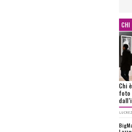
CHI
Chi 
foto
dall
LUCREZ
BigMa
Lazze