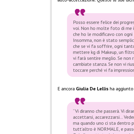
Posso essere felice dei progres
voi. Non ho molte foto di me i
che ho le modificavo con ogni t
Insomma, non è stato semplice
che se vi fa soffrire, ogni tan
mettere kg di Makeup, un filtr
vi farà sentire meglio. Se non 
cambiate stanza. Se non vi rius
toccare perché vi fa impression
E ancora
Giulia De Lellis
ha aggiunto
“Vi diranno che passerà. Vi dir
accettarsi, accarezzarsi… Veder
ma quando uno ci sta dentro pr
tutt’altro è NORMALE, e passe