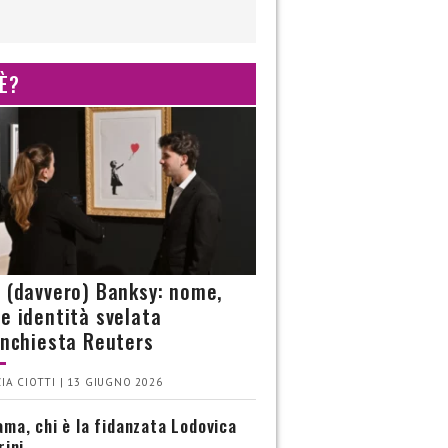
 È?
è (davvero) Banksy: nome,
 e identità svelata
’inchiesta Reuters
IA CIOTTI | 13 GIUGNO 2026
ma, chi è la fidanzata Lodovica
rini