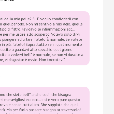
si della mia pelle? Si. E voglio condividerli con
n quel periodo. Non mi sentivo a mio agio, quelle
ipo di filtro, levigavo le infiammazioni ecc…
 per me uscire allo scoperto. Volevo solo dirvi
to piangere ed urlare, fatelo È normale. Se volete
o in più, fatelo! Soprattutto se in quel momento
riuscite a guardavi allo specchio quel giorno,
cite a vedervi bell* è normale, se non vi riuscite a
e, vi disgusta: è ovvio. Non toccatevi”.
:
anno che siete bell* anche così, che bisogna
si meravigliosi ecc ecc… e si è vero pure questo
ova e sente tutt’altro. Bhe sappiate che quel
rà. Ma per farlo passare bisogna attraversarlo!