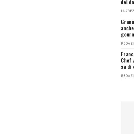
del d
LUCREZ
Grana
anche
gour
REDAZI
Franc
Chef 
sa di
REDAZI