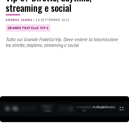
streaming e social
ANDREA SANNA
|
14 SETTEMBRE 2021
GRANDE FRATELLO VIP 6
Tutto sul Grande Fratello Vip. Dove vedere la trasmissione
tra dirette, daytime, streaming e social
0:27 /
Ad
hub
Media
POWERED
1
/
2
1:40
BY