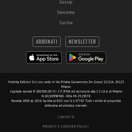
Gossip
Sanremo
Cucina
ABBONATI
NEWSLETTER
Visibilia Editrice S.r.l.
con sede in Via Privata Giovannino De Grassi 12/12A, 20123
Milano.
Capitale sociale € 100.000,00 I.V. - C.F./P.IVA ed iscrizione alla C.C.I.A.A. di Milano
N.10269990965 - REA MI-2519578.
Novella 2000 © 2026. Iscritta al ROC con il n.37767. Tutti i diritti di proprietà
letteraria ed artistica riservati.
CONTATTI
PRIVACY E COOKIES POLICY