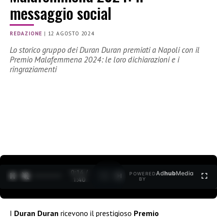
messaggio social
REDAZIONE
|
12 AGOSTO 2024
Lo storico gruppo dei Duran Duran premiati a Napoli con il
Premio Malafemmena 2024: le loro dichiarazioni e i
ringraziamenti
0:14 /
Ad
hub
Media
POWERED
1
/
2
1:40
BY
I
Duran Duran
ricevono il prestigioso
Premio