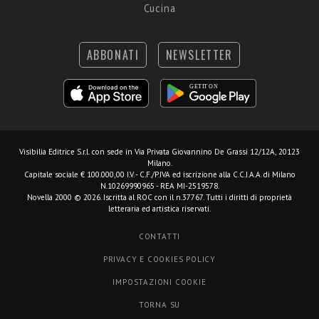
Cucina
ABBONATI
NEWSLETTER
Visibilia Editrice S.r.l.
con sede in Via Privata Giovannino De Grassi 12/12A, 20123
Milano.
Capitale sociale € 100.000,00 I.V. - C.F./P.IVA ed iscrizione alla C.C.I.A.A. di Milano
N.10269990965 - REA MI-2519578.
Novella 2000 © 2026. Iscritta al ROC con il n.37767. Tutti i diritti di proprietà
letteraria ed artistica riservati.
CONTATTI
PRIVACY E COOKIES POLICY
IMPOSTAZIONI COOKIE
TORNA SU