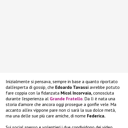
Inizialmente si pensava, sempre in base a quanto riportato
dall’esperta di gossip, che
Edoardo Tavassi
avrebbe potuto
fare coppia con la fidanzata
Micol Incorvaia,
conosciuta
durante l’esperienza al
Grande Fratello
. Da lì è nata una
storia d’amore che ancora oggi prosegue a gonfie vele. Ma
accanto all’ex vippone pare non ci sarà la sua dolce metà,
ma una delle sue più care amiche, di nome
Federica.
Sui social spesso e volentieri i due condividono dei video