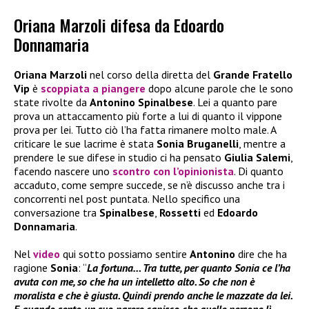
Oriana Marzoli difesa da Edoardo
Donnamaria
Oriana Marzoli
nel corso della diretta del
Grande Fratello
Vip
è
scoppiata a piangere
dopo alcune parole che le sono
state rivolte da
Antonino Spinalbese
. Lei a quanto pare
prova un attaccamento più forte a lui di quanto il vippone
prova per lei. Tutto ciò l’ha fatta rimanere molto male. A
criticare le sue lacrime è stata
Sonia Bruganelli
, mentre a
prendere le sue difese in studio ci ha pensato
Giulia Salemi
,
facendo nascere uno
scontro con l’op
inionista
. Di quanto
accaduto, come sempre succede, se n’è discusso anche tra i
concorrenti nel post puntata. Nello specifico una
conversazione tra
Spinalbese
,
Rossetti
ed
Edoardo
Donnamaria
.
Nel
video
qui sotto possiamo sentire
Antonino
dire che ha
ragione
Sonia
: “
La fortuna… Tra tutte, per quanto Sonia ce l’ha
avuta con me, so che ha un intelletto alto. So che non è
moralista e che è giusta. Quindi prendo anche le mazzate da lei.