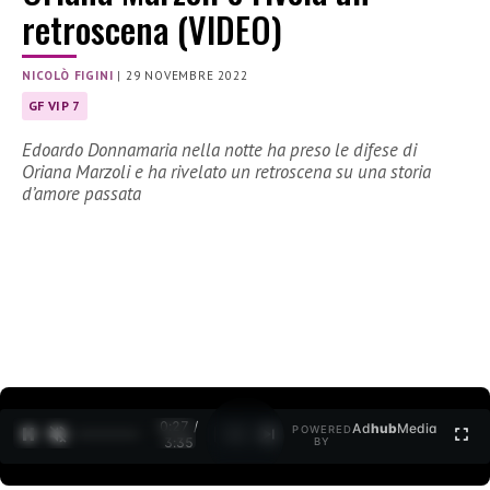
retroscena (VIDEO)
NICOLÒ FIGINI
|
29 NOVEMBRE 2022
GF VIP 7
Edoardo Donnamaria nella notte ha preso le difese di
Oriana Marzoli e ha rivelato un retroscena su una storia
d’amore passata
0:28 /
Ad
hub
Media
POWERED
1
/
2
3:35
BY