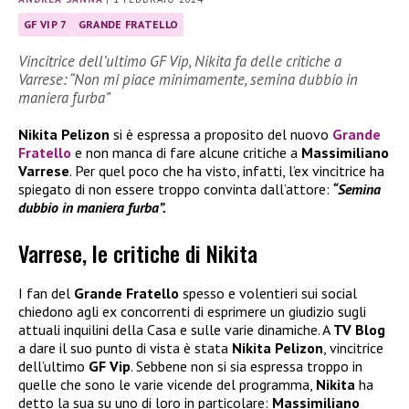
GF VIP 7
GRANDE FRATELLO
Vincitrice dell’ultimo GF Vip, Nikita fa delle critiche a
Varrese: “Non mi piace minimamente, semina dubbio in
maniera furba”
Nikita Pelizon
si è espressa a proposito del nuovo
Grande
Fratello
e non manca di fare alcune critiche a
Massimiliano
Varrese
. Per quel poco che ha visto, infatti, l’ex vincitrice ha
spiegato di non essere troppo convinta dall’attore:
“Semina
dubbio in maniera furba”.
Varrese, le critiche di Nikita
I fan del
Grande Fratello
spesso e volentieri sui social
chiedono agli ex concorrenti di esprimere un giudizio sugli
attuali inquilini della Casa e sulle varie dinamiche. A
TV Blog
a dare il suo punto di vista è stata
Nikita Pelizon
, vincitrice
dell’ultimo
GF Vip
. Sebbene non si sia espressa troppo in
quelle che sono le varie vicende del programma,
Nikita
ha
detto la sua su uno di loro in particolare:
Massimiliano