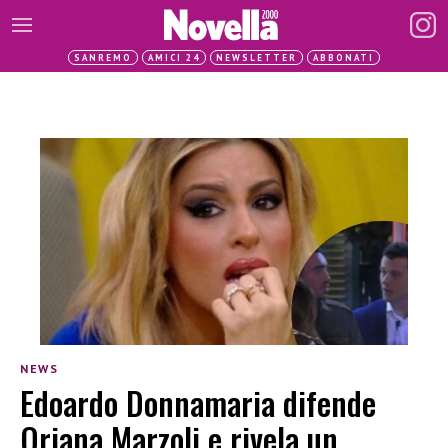
SANREMO
AMICI 24
NEWSLETTER
ABBONATI
NEWS
Edoardo Donnamaria difende
Oriana Marzoli e rivela un