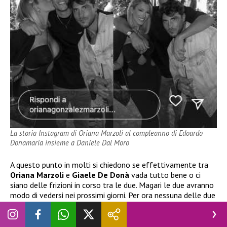
La storia Instagram di Oriana Marzoli al compleanno di Edoardo
Donamaria insieme a Daniele Dal Moro
A questo punto in molti si chiedono se effettivamente tra
Oriana Marzoli
e
Giaele De Donà
vada tutto bene o ci
siano delle frizioni in corso tra le due. Magari le due avranno
modo di vedersi nei prossimi giorni. Per ora nessuna delle due
si è esposta, ma non è escluso possano farlo nelle prossime
ore! Sarebbe questo anche un modo per mettere a tacere i
pettegolezzi di una presunta lite tra loro. Attendiamo