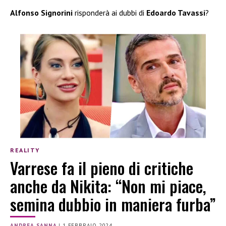
Alfonso Signorini
risponderà ai dubbi di
Edoardo Tavassi
?
REALITY
Varrese fa il pieno di critiche
anche da Nikita: “Non mi piace,
semina dubbio in maniera furba”
ANDREA SANNA
|
1 FEBBRAIO 2024