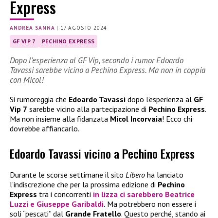
Express
ANDREA SANNA
|
17 AGOSTO 2024
GF VIP 7
PECHINO EXPRESS
Dopo l’esperienza al GF Vip, secondo i rumor Edoardo
Tavassi sarebbe vicino a Pechino Express. Ma non in coppia
con Micol!
Si rumoreggia che
Edoardo Tavassi
dopo l’esperienza al
GF
Vip 7
sarebbe vicino alla partecipazione di
Pechino Express
.
Ma non insieme alla fidanzata
Micol Incorvaia
! Ecco chi
dovrebbe affiancarlo.
Edoardo Tavassi vicino a Pechino Express
Durante le scorse settimane il sito
Libero
ha lanciato
l’indiscrezione che per la prossima edizione di
Pechino
Express
tra i concorrenti
in lizza ci sarebbero
Beatrice
Luzzi
e
Giuseppe Garibaldi
.
Ma potrebbero non essere i
soli “pescati” dal
Grande Fratello
. Questo perché, stando ai