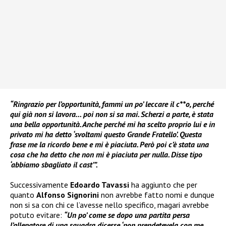
“Ringrazio per l’opportunità, fammi un po’ leccare il c**o, perché
qui già non si lavora… poi non si sa mai. Scherzi a parte, è stata
una bella opportunità. Anche perché mi ha scelto proprio lui e in
privato mi ha detto ‘svoltami questo Grande Fratello’. Questa
frase me la ricordo bene e mi è piaciuta. Però poi c’è stata una
cosa che ha detto che non mi è piaciuta per nulla. Disse tipo
‘abbiamo sbagliato il cast’”.
Successivamente
Edoardo Tavassi
ha aggiunto che per
quanto
Alfonso Signorini
non avrebbe fatto nomi e dunque
non si sa con chi ce l’avesse nello specifico, magari avrebbe
potuto evitare:
“Un po’ come se dopo una partita persa
l’allenatore di una squadra dicesse ‘non prendetevela con me,