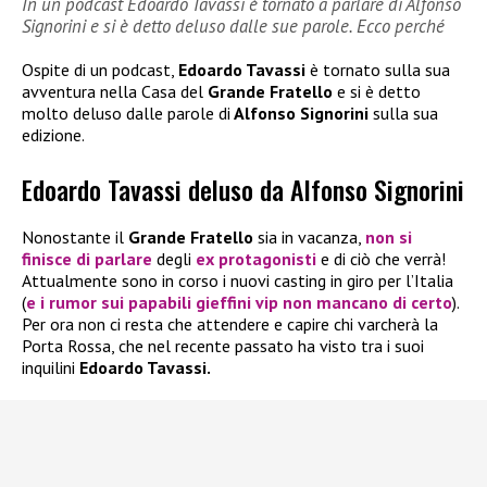
In un podcast Edoardo Tavassi è tornato a parlare di Alfonso
Signorini e si è detto deluso dalle sue parole. Ecco perché
Ospite di un podcast,
Edoardo Tavassi
è tornato sulla sua
avventura nella Casa del
Grande Fratello
e si è detto
molto deluso dalle parole di
Alfonso Signorini
sulla sua
edizione.
Edoardo Tavassi deluso da Alfonso Signorini
Nonostante il
Grande Fratello
sia in vacanza,
non si
finisce di parlare
degli
ex protagonisti
e di ciò che verrà!
Attualmente sono in corso i nuovi casting in giro per l’Italia
(
e i rumor sui papabili gieffini vip non mancano di certo
).
Per ora non ci resta che attendere e capire chi varcherà la
Porta Rossa, che nel recente passato ha visto tra i suoi
inquilini
Edoardo Tavassi.