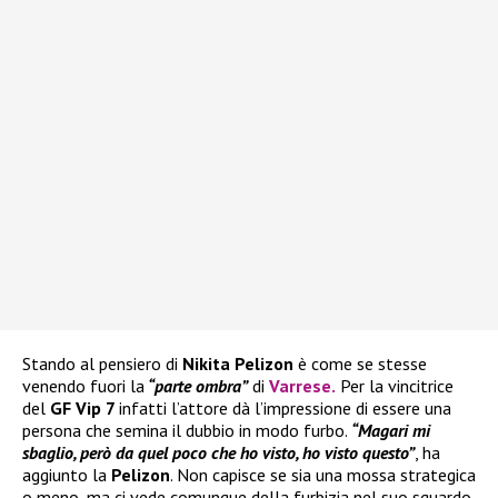
Stando al pensiero di
Nikita Pelizon
è come se stesse
venendo fuori la
“parte ombra”
di
Varrese
.
Per la vincitrice
del
GF Vip 7
infatti l’attore dà l’impressione di essere una
persona che semina il dubbio in modo furbo.
“Magari mi
sbaglio, però da quel poco che ho visto, ho visto questo”
, ha
aggiunto la
Pelizon
. Non capisce se sia una mossa strategica
o meno, ma ci vede comunque della furbizia nel suo sguardo.