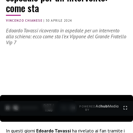
come sta
VINCENZO CHIANESE
|
30 APRILE 2024
Edoardo Tavassi ricoverato in ospedale per un intervento
alla schiena: ecco come sta l’ex Vippone del Grande Fratello
Vip 7
0:28 /
Ad
hub
Media
POWERED
1
/
2
1:40
BY
In questi giorni
Edoardo Tavassi
ha rivelato ai fan tramite i