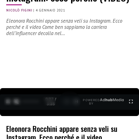
NICOLÒ FIGINI
|
4 GENNAIO 2021
Eleonora Rocchini appare senza veli su Instagram. Ecco
perché e il video Come ben sappiamo la carriera
dell’influencer decolla nel…
0:27 /
Ad
hub
Media
POWERED
1
/
2
3:35
BY
Eleonora Rocchini appare senza veli su
Instagram. Ecco perché e il video