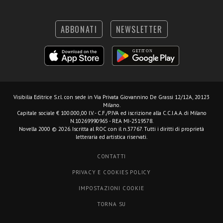
ABBONATI
NEWSLETTER
Visibilia Editrice S.r.l.
con sede in Via Privata Giovannino De Grassi 12/12A, 20123
Milano.
Capitale sociale € 100.000,00 I.V. - C.F./P.IVA ed iscrizione alla C.C.I.A.A. di Milano
N.10269990965 - REA MI-2519578.
Novella 2000 © 2026. Iscritta al ROC con il n.37767. Tutti i diritti di proprietà
letteraria ed artistica riservati.
CONTATTI
PRIVACY E COOKIES POLICY
IMPOSTAZIONI COOKIE
TORNA SU