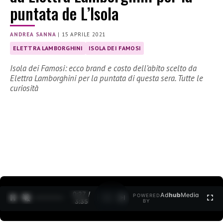
puntata de L’Isola
ANDREA SANNA
|
15 APRILE 2021
ELETTRA LAMBORGHINI
ISOLA DEI FAMOSI
Isola dei Famosi: ecco brand e costo dell’abito scelto da
Elettra Lamborghini per la puntata di questa sera. Tutte le
curiosità
0:27 /
Ad
hub
Media
POWERED
1
/
2
3:35
BY