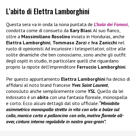
L’abito di Elettra Lamborghini
Questa sera va in onda la nona puntata de
L’Isola dei Famosi
,
condotta come di consueto da
Ilary Blasi
. Al suo fianco,
oltre a
Massimiliano Rosolino
inviato in Honduras, anche
Elettra Lamborghini
,
Tommaso Zorzi
e
Iva Zanicchi
nel
ruolo di opinionisti. Ad incuriosire i telespettatori, oltre alle
solite dinamiche che ben conosciamo, sono anche gli outfit
degli ospiti in studio, in particolare quelli che riguardano
proprio la nipote dell’imprenditore
Ferruccio Lamborghini
.
Per questo appuntamento
Elettra Lamborghini
ha deciso di
affidarsi al noto brand francese
Yves Saint Laurent
,
conosciuto anche semplicemente come
YSL
. Quello da lei
indossato è un
abito
con una fantasia floreale, monospalla
e corto. Ecco alcuni dettagli dal sito ufficiale:
“Miniabito
asimmetrico monospalla stretto in vita con orlo a balze sul
collo, manica corta a palloncino con orlo, motivo floreale all-
over, cintura interna regolabile in nastro gros-grain”.