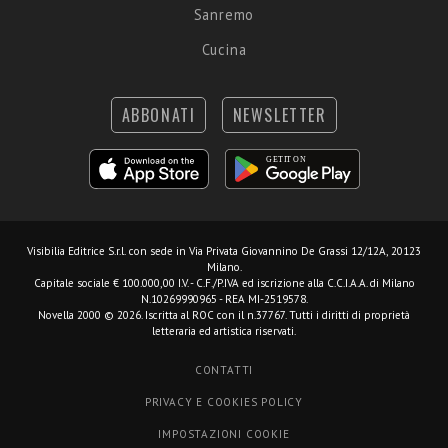
Sanremo
Cucina
ABBONATI
NEWSLETTER
Visibilia Editrice S.r.l.
con sede in Via Privata Giovannino De Grassi 12/12A, 20123
Milano.
Capitale sociale € 100.000,00 I.V. - C.F./P.IVA ed iscrizione alla C.C.I.A.A. di Milano
N.10269990965 - REA MI-2519578.
Novella 2000 © 2026. Iscritta al ROC con il n.37767. Tutti i diritti di proprietà
letteraria ed artistica riservati.
CONTATTI
PRIVACY E COOKIES POLICY
IMPOSTAZIONI COOKIE