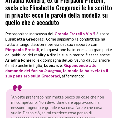
Ariadna Romero, ex di Pierpaolo Pretelli,
svela che Elisabetta Gregoraci le ha scritto
in privato: ecco le parole della modella su
quello che è accaduto
Protagonista indiscussa del
Grande Fratello Vip 5
è stata
Elisabetta Gregoraci
. Come sappiamo la conduttrice ha
fatto a lungo discutere per via del suo rapporto con
Pierpaolo Pretelli
, e la questione ha interessato gran parte
del pubblico del reality. A dire la sua in merito è stata anche
Ariadna Romero
, ex compagna dell’ex Velino dal cui amore
è nato anche in figlio,
Leonardo
.
Rispondendo alle
domande dei fan su
Instagram
, la modella ha svelato il
suo pensiero sulla
Gregoraci
, affermando:
“A volte preferisco non mette becco su cose che non
mi competono. Non devo dare dare approvazioni a
nessuno: ognuno è grande e sa cosa fare e che cosa
vuole. Detto ciò, se mi chiedete cosa penso di
Elisabetta, io penso che è una donna e le donne