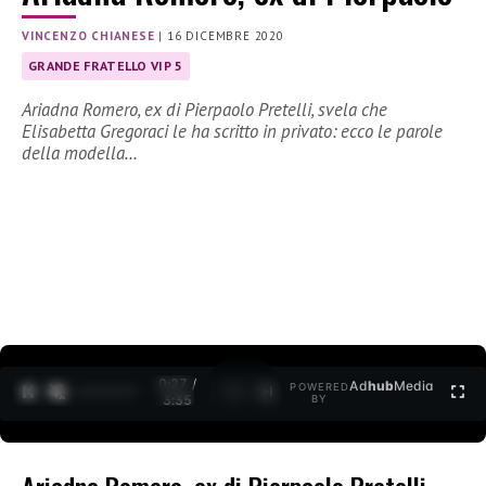
VINCENZO CHIANESE
|
16 DICEMBRE 2020
GRANDE FRATELLO VIP 5
Ariadna Romero, ex di Pierpaolo Pretelli, svela che
Elisabetta Gregoraci le ha scritto in privato: ecco le parole
della modella…
0:27 /
Ad
hub
Media
POWERED
1
/
2
3:35
BY