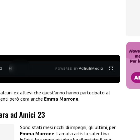
Ad
hub
Media
/
2
POWERED BY
alcuni ex allievi che quest’anno hanno partecipato al
ssenti però c’era anche
Emma
Marrone
.
era ad Amici 23
Sono stati mesi ricchi di impegni, gli ultimi, per
Emma Marrone
. L’amata artista salentina
infatti lo scorso ottobre ha rilasciato il suo