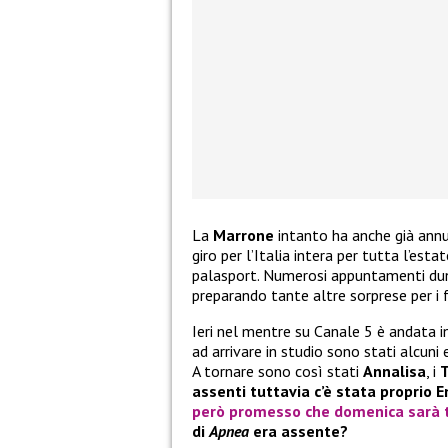
La
Marrone
intanto ha anche già annu
giro per l’Italia intera per tutta l’est
palasport. Numerosi appuntamenti du
preparando tante altre sorprese per i 
Ieri nel mentre su Canale 5 è andata 
ad arrivare in studio sono stati alcuni 
A tornare sono così stati
Annalisa
, i
T
assenti tuttavia c’è stata propri
però promesso che domenica sarà tr
di
Apnea
era assente?