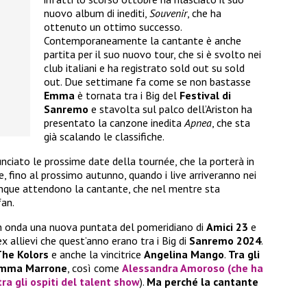
nuovo album di inediti,
Souvenir
, che ha
ottenuto un ottimo successo.
Contemporaneamente la cantante è anche
partita per il suo nuovo tour, che si è svolto nei
club italiani e ha registrato sold out su sold
out. Due settimane fa come se non bastasse
Emma
è tornata tra i Big del
Festival di
Sanremo
e stavolta sul palco dell’Ariston ha
presentato la canzone inedita
Apnea
, che sta
già scalando le classifiche.
nciato le prossime date della tournée, che la porterà in
ate, fino al prossimo autunno, quando i live arriveranno nei
nque attendono la cantante, che nel mentre sta
fan.
in onda una nuova puntata del pomeridiano di
Amici 23
e
ex allievi che quest’anno erano tra i Big di
Sanremo 2024
.
he Kolors
e anche la vincitrice
Angelina Mango
.
Tra gli
o Emma Marrone
, così come
Alessandra Amoroso
(che ha
a gli ospiti del talent show
).
Ma perché la cantante