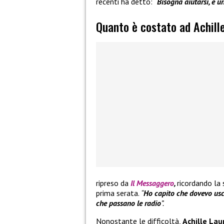
recenti ha detto:
“Bisogna aiutarsi, è un
Quanto è costato ad Achille
ripreso da
Il Messaggero
,
ricordando la 
prima serata.
“
Ho capito che dovevo usci
che passano le radio
”.
Nonostante le difficoltà,
Achille Lau