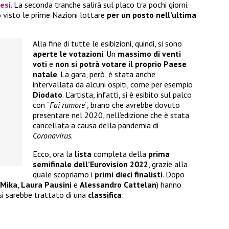
aesi
. La seconda tranche salirà sul placo tra pochi giorni.
visto le prime Nazioni lottare
per un posto nell’ultima
Alla fine di tutte le esibizioni, quindi, si sono
aperte le votazioni
. Un
massimo di venti
voti
e
non si potrà votare il proprio Paese
natale
. La gara, però, è stata anche
intervallata da alcuni ospiti, come per esempio
Diodato
. L’artista, infatti, si è esibito sul palco
con “
Fai rumore
“, brano che avrebbe dovuto
presentare nel 2020, nell’edizione che è stata
cancellata a causa della pandemia di
Coronavirus
.
Ecco, ora la
lista
completa della
prima
semifinale dell’Eurovision 2022
, grazie alla
quale scopriamo i
primi dieci finalisti
. Dopo
Mika
,
Laura Pausini
e
Alessandro Cattelan
) hanno
si sarebbe trattato di una
classifica
: