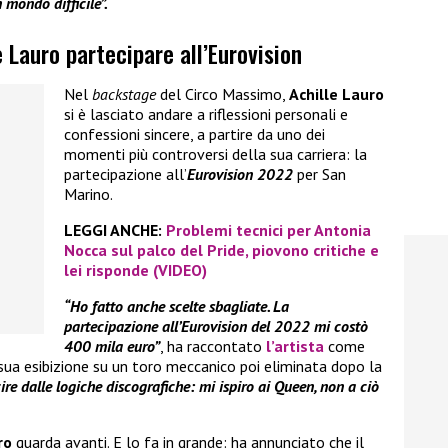
 mondo difficile”.
 Lauro partecipare all’Eurovision
Nel
backstage
del Circo Massimo,
Achille Lauro
si è lasciato andare a riflessioni personali e
confessioni sincere, a partire da uno dei
momenti più controversi della sua carriera: la
partecipazione all’
Eurovision 2022
per San
Marino.
LEGGI ANCHE:
Problemi tecnici per Antonia
Nocca sul palco del Pride, piovono critiche e
lei risponde (VIDEO)
“Ho fatto anche scelte sbagliate. La
partecipazione all’Eurovision del 2022 mi costò
400 mila euro”
, ha raccontato
l’artista
come
sua esibizione su un toro meccanico poi eliminata dopo la
re dalle logiche discografiche: mi ispiro ai Queen, non a ciò
ro
guarda avanti. E lo fa in grande: ha annunciato che il