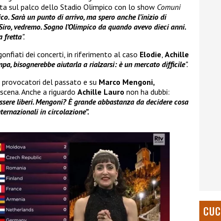
lta sul palco dello Stadio Olimpico con lo show
Comuni
ico. Sarà un punto di arrivo, ma spero anche l’inizio di
iro, vedremo. Sogno l’Olimpico da quando avevo dieci anni.
 fretta
”.
gonfiati dei concerti, in riferimento al caso
Elodie
,
Achille
a, bisognerebbe aiutarla a rialzarsi: è un mercato difficile
”.
ok provocatori del passato e su
Marco Mengoni,
 scena. Anche a riguardo
Achille Lauro
non ha dubbi:
 essere liberi. Mengoni? È grande abbastanza da decidere cosa
ternazionali in circolazione”.
CUC