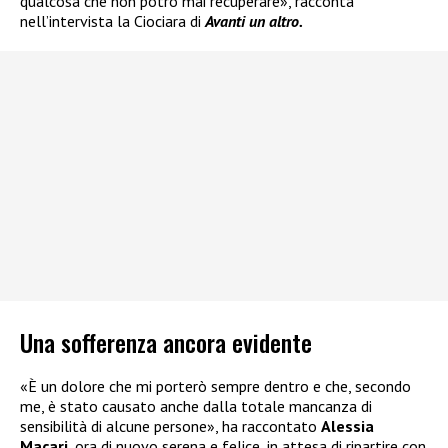
qualcosa che non potrò mai recuperare», racconta
nell’intervista la Ciociara di
Avanti un altro.
Una sofferenza ancora evidente
«È un dolore che mi porterò sempre dentro e che, secondo
me, è stato causato anche dalla totale mancanza di
sensibilità di alcune persone», ha raccontato
Alessia
Macari
, ora di nuovo serena e felice, in attesa di ripartire con