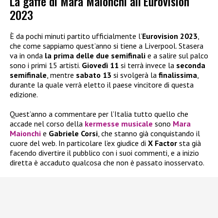
La gaffe di Mara Maionchi all’Eurovision
2023
È da pochi minuti partito ufficialmente l’
Eurovision 2023
,
che come sappiamo quest’anno si tiene a Liverpool. Stasera
va in onda
la prima delle due semifinali
e a salire sul palco
sono i primi 15 artisti.
Giovedì 11
si terrà invece la
seconda
semifinale
, mentre
sabato 13
si svolgerà la
finalissima
,
durante la quale verrà eletto il paese vincitore di questa
edizione.
Quest’anno a commentare per l’Italia tutto quello che
accade nel corso della
kermesse musicale
sono
Mara
Maionchi
e
Gabriele Corsi
, che stanno già conquistando il
cuore del web. In particolare l’ex giudice di
X Factor
sta già
facendo divertire il pubblico con i suoi commenti, e a inizio
diretta è accaduto qualcosa che non è passato inosservato.