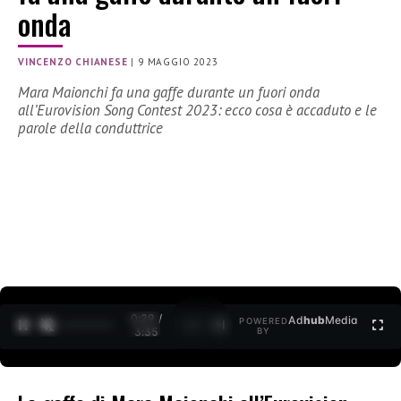
onda
VINCENZO CHIANESE
|
9 MAGGIO 2023
Mara Maionchi fa una gaffe durante un fuori onda
all’Eurovision Song Contest 2023: ecco cosa è accaduto e le
parole della conduttrice
0:30 /
Ad
hub
Media
POWERED
1
/
2
3:35
BY