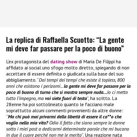
La replica di Raffaella Scuotto: “La gente
mi deve far passare per la poco di buono”
L’ex protagonista del
dating show
di Maria De Filippi ha
affidato ai social uno sfogo molto diretto, spiegando di non
accettare di essere definita o giudicata sulla base del suo
abbigliamento. “
Dai tempi dei tempi che esiste il topless, 800
anni che esistono i perizomi…
la gente mi deve far passare per la
poco di buono di turno che si mostra sempre nuda…
Io ci metto
tutto l’impegno, ma
voi siete fuori di testa
”, ha scritto. La
28enne ha poi sottolineato quanto le facciano male
soprattutto alcuni commenti provenienti da altre donne:
“
Ma chi può mai privarmi della libertà di essere il ca**o che
voglio nella mia vita?
Odio il fatto che siano sempre le donne
sotto i miei post a dedicarmi determinate parole che mi bucano
in due il cuore perché non me le merito
”. Una reazione nata