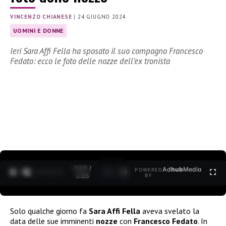
VINCENZO CHIANESE
|
24 GIUGNO 2024
UOMINI E DONNE
Ieri Sara Affi Fella ha sposato il suo compagno Francesco
Fedato: ecco le foto delle nozze dell’ex tronista
0:30 /
Ad
hub
Media
POWERED
1
/
2
3:35
BY
Solo qualche giorno fa
Sara Affi Fella
aveva svelato la
data delle sue imminenti
nozze
con
Francesco Fedato
. In