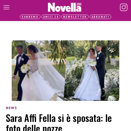
SANREMO
AMICI 24
NEWSLETTER
ABBONATI
NEWS
Sara Affi Fella si è sposata: le
foto delle nozze