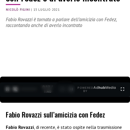
NICOLÒ FIGINI
|
15 LUGLIO 2021
Fabio Rovazzi è tornato a parlare dell’amicizia con Fedez,
raccontando anche di averlo incontrato
0:12 /
Ad
hub
Media
POWERED
1
/
2
1:40
BY
Fabio Rovazzi sull’amicizia con Fedez
Fabio Rovazzi
, di recente, è stato ospite nella trasmissione