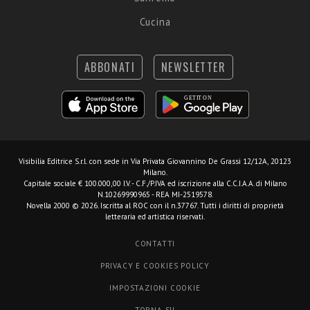
Cucina
ABBONATI
NEWSLETTER
Visibilia Editrice S.r.l.
con sede in Via Privata Giovannino De Grassi 12/12A, 20123
Milano.
Capitale sociale € 100.000,00 I.V. - C.F./P.IVA ed iscrizione alla C.C.I.A.A. di Milano
N.10269990965 - REA MI-2519578.
Novella 2000 © 2026. Iscritta al ROC con il n.37767. Tutti i diritti di proprietà
letteraria ed artistica riservati.
CONTATTI
PRIVACY E COOKIES POLICY
IMPOSTAZIONI COOKIE