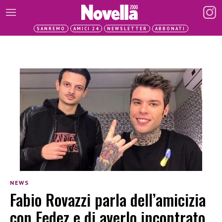
SANREMO
AMICI 24
NEWSLETTER
ABBONATI
NEWS
Fabio Rovazzi parla dell’amicizia
con Fedez e di averlo incontrato