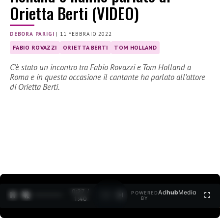
Orietta Berti (VIDEO)
DEBORA PARIGI
|
11 FEBBRAIO 2022
FABIO ROVAZZI
ORIETTA BERTI
TOM HOLLAND
C’è stato un incontro tra Fabio Rovazzi e Tom Holland a
Roma e in questa occasione il cantante ha parlato all’attore
di Orietta Berti.
0:27 /
Ad
hub
Media
POWERED
1
/
2
1:40
BY