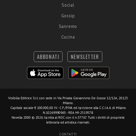
Social
Gossip
Sanremo
Cucina
ABBONATI
NEWSLETTER
Visibilia Editrice S.r.l.
con sede in Via Privata Giovannino De Grassi 12/12A, 20123
Milano.
Capitale sociale € 100.000,00 I.V. - C.F./P.IVA ed iscrizione alla C.C.I.A.A. di Milano
N.10269990965 - REA MI-2519578.
Novella 2000 © 2026. Iscritta al ROC con il n.37767. Tutti i diritti di proprietà
letteraria ed artistica riservati.
CONTATTI