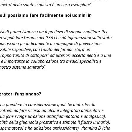
rometro’ della salute e questo è un caso esemplare”.
trolli possiamo fare facilmente noi uomini in
isi di prima istanza con il prelievo di sangue capillare. Per
 si può fare l’esame del PSA che dà informazioni sullo stato
e aderiscono periodicamente a campagne di prevenzione
ssibile rispondere, con l’aiuto del farmacista, a un
 l’opportunità di sottoporsi ad ulteriori accertamenti e a una
o è importante la collaborazione tra medici specialisti e
 nostro sistema sanitario”.
a
egratori funzionano?
a a prendere in considerazione qualche aiuto. Per la
potremmo fare ricorso ad alcuni integratori alimentari e
llia (che svolge un’azione antinfiammatoria e analgesica),
ità della ghiandola prostatica e stimola il flusso urinario),
i spermatozoi e ha un’azione antiossidante), vitamina D (che