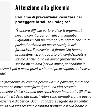
Attenzione alla glicemia
Parliamo di prevenzione: cosa fare per
proteggere la salute urologica?
“È ancora difficile parlare di certi argomenti,
persino con il proprio medico di famiglia.
Figuriamoci con un urologo! Ho notato che molti
pazienti arrivano da me su consiglio del
farmacista. Il paziente e il farmacista hanno,
probabilmente, un rapporto più confidenziale e
intimo. Anche io ho un amico farmacista che
spesso mi chiama ‘per un amico’, ponendomi le
zzanti, più o meno gravi, a sintomi preoccupanti, a richieste
te’.
co farmacista mi chiama perché un suo paziente, trentenne,
ssume sostanze stupefacenti, con una vita sessuale
etutamente. Unico sintomo una stanchezza innaturale. Gli dico:
cluso il test della glicemia. I valori sono normali, tranne quello
 paziente è diabetico. Oggi il ragazzo è seguito da un centro
lo, la sua vita sessuale è tornata normale e il suo ‘onore’ è