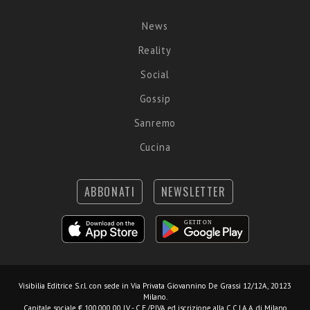
News
Reality
Social
Gossip
Sanremo
Cucina
ABBONATI
NEWSLETTER
Visibilia Editrice S.r.l.
con sede in Via Privata Giovannino De Grassi 12/12A, 20123
Milano.
Capitale sociale € 100.000,00 I.V. - C.F./P.IVA ed iscrizione alla C.C.I.A.A. di Milano