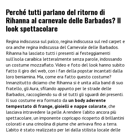
Perché tutti parlano del ritorno di
Rihanna al carnevale delle Barbados? Il
look spettacolare
Regina indiscussa sul palco, regina indiscussa sul red carpet e
ora anche regina indiscussa del Carnevale delle Barbados.
Rihanna ha lasciato tutti i presenti ai festeggiamenti
sull’isola caraibica letteralmente senza parole, indossando
un costume mozzafiato. Video e foto del look hanno subito
fatto il giro del web, con i fan della popstar incantati dalla
loro beniamina. Ma, come era fatto questo costume?
Innanzitutto diciamo che Rihanna si è unita alla band di suo
fratello, gli Aura, sfilando appunto per le strade delle
Barbados, raccogliendo su di sé tutti gli sguardi dei presenti.
Il suo costume era formato da
un body aderente
tempestato di frange, gioielli e nappe colorate
, che
lasciava intravedere la pelle. A rendere l’abito ancora più
spettacolare, un imponente copricapo ricoperto di brillantini
colorati e una crinolina di piume che arrivava fino a terra.
L’abito è stato realizzato per lei dalla stilista locale delle