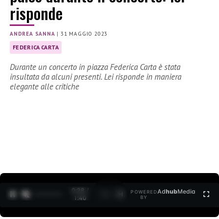
risponde
ANDREA SANNA
|
31 MAGGIO 2023
FEDERICA CARTA
Durante un concerto in piazza Federica Carta è stata
insultata da alcuni presenti. Lei risponde in maniera
elegante alle critiche
0:29 /
Ad
hub
Media
POWERED
1
/
2
1:40
BY