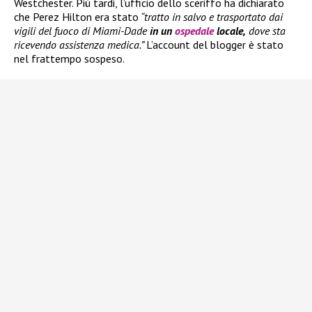
Westchester. Più tardi, l’ufficio dello sceriffo ha dichiarato
che Perez Hilton era stato
“tratto in salvo e trasportato dai
vigili del fuoco di Miami-Dade
in un
ospedale
locale,
dove sta
ricevendo assistenza medica.”
L’account del blogger è stato
nel frattempo sospeso.