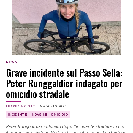
NEWS
Grave incidente sul Passo Sella:
Peter Runggaldier indagato per
omicidio stradale
LUCREZIA CIOTTI
|
6 AGOSTO 2026
INCIDENTE
INDAGINE
OMICIDIO
Peter Runggaldier indagato dopo l’incidente stradale in cui
è morta Laura Viktoria Härtig: l’accusa è di omicidio stradale.