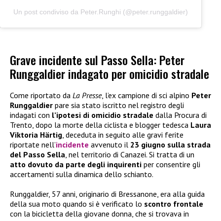
Un post condiviso da Peter.Runghi (@peter.runggaldier)
Grave incidente sul Passo Sella: Peter
Runggaldier indagato per omicidio stradale
Come riportato da
La Presse
, l’ex campione di sci alpino
Peter
Runggaldier
pare sia stato iscritto nel registro degli
indagati con
l’ipotesi di omicidio stradale
dalla Procura di
Trento, dopo la morte della ciclista e blogger tedesca
Laura
Viktoria Härtig
, deceduta in seguito alle gravi ferite
riportate nell’
incidente
avvenuto il
23 giugno sulla strada
del Passo Sella
, nel territorio di Canazei. Si tratta di un
atto dovuto da parte degli inquirenti
per consentire gli
accertamenti sulla dinamica dello schianto.
Runggaldier, 57 anni, originario di Bressanone, era alla guida
della sua moto quando si è verificato lo
scontro frontale
con la bicicletta della giovane donna, che si trovava in