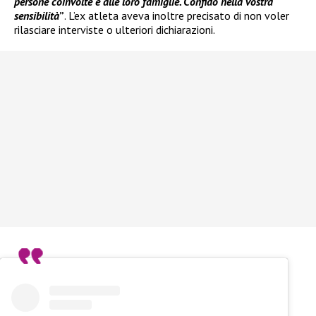
persone coinvolte e alle loro famiglie. Confido nella vostra
sensibilità
”
. L’ex atleta aveva inoltre precisato di non voler
rilasciare interviste o ulteriori dichiarazioni.