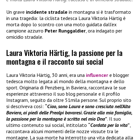
Un grave
incidente stradale
in montagna si è trasformato
in una tragedia: la ciclista tedesca Laura Viktoria Härtig è
morta dopo lo scontro con una moto guidata dall’ex
campione azzurro
Peter Runggaldier
, ora indagato per
omicidio stradale.
Laura Viktoria Härtig, la passione per la
montagna e il racconto sui social
Laura Viktoria Härtig, 30 anni, era una
influencer
e blogger
tedesca molto legata al mondo della montagna e dello
sport. Originaria di Penzberg, in Baviera, raccontava le sue
esperienze attraverso il suo blog personale e il profilo
Instagram, seguito da oltre 51mila persone. Sul proprio sito
si descriveva così:
“
Ciao, sono Laura e sono cresciuta nell’Alta
Baviera, ai piedi delle Prealpi bavaresi. Grazie alla mia famiglia,
la passione per la montagna è scritta nel mio Dna
”
. Il suo
ultimo contenuto sui social, intitolato
“
Cordata per la vita
”
,
raccontava alcuni momenti delle nozze vissute tra le
montagne. La sua morte ha interrotto una vita dedicata alla