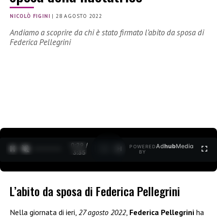
NICOLÒ FIGINI
|
28 AGOSTO 2022
Andiamo a scoprire da chi è stato firmato l’abito da sposa di
Federica Pellegrini
0:30 /
Ad
hub
Media
POWERED
1
/
2
3:35
BY
L’abito da sposa di Federica Pellegrini
Nella giornata di ieri,
27 agosto 2022
,
Federica Pellegrini
ha