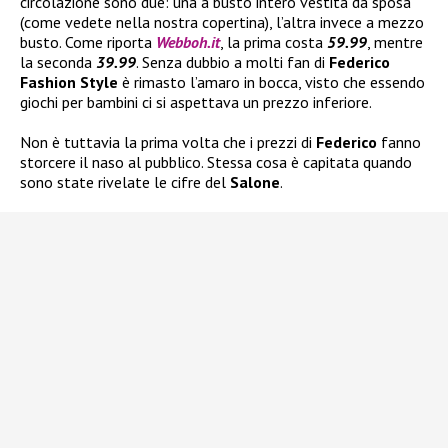
circolazione sono due: una a busto intero vestita da sposa
(come vedete nella nostra copertina), l’altra invece a mezzo
busto. Come riporta
Webboh.it
, la prima costa
59.99
, mentre
la seconda
39.99
. Senza dubbio a molti fan di
Federico
Fashion Style
è rimasto l’amaro in bocca, visto che essendo
giochi per bambini ci si aspettava un prezzo inferiore.
Non è tuttavia la prima volta che i prezzi di
Federico
fanno
storcere il naso al pubblico. Stessa cosa è capitata quando
sono state rivelate le cifre del
Salone
.