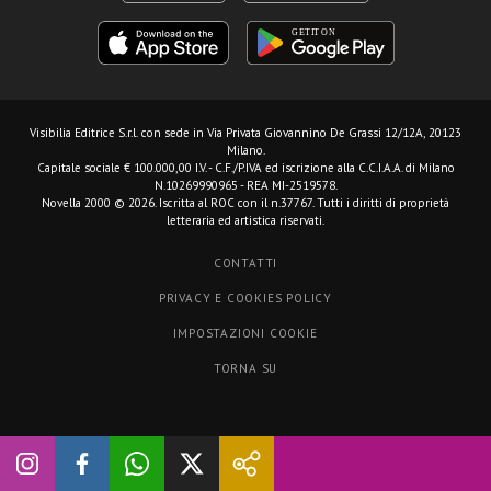
Visibilia Editrice S.r.l.
con sede in Via Privata Giovannino De Grassi 12/12A, 20123
Milano.
Capitale sociale € 100.000,00 I.V. - C.F./P.IVA ed iscrizione alla C.C.I.A.A. di Milano
N.10269990965 - REA MI-2519578.
Novella 2000 © 2026. Iscritta al ROC con il n.37767. Tutti i diritti di proprietà
letteraria ed artistica riservati.
CONTATTI
PRIVACY E COOKIES POLICY
IMPOSTAZIONI COOKIE
TORNA SU