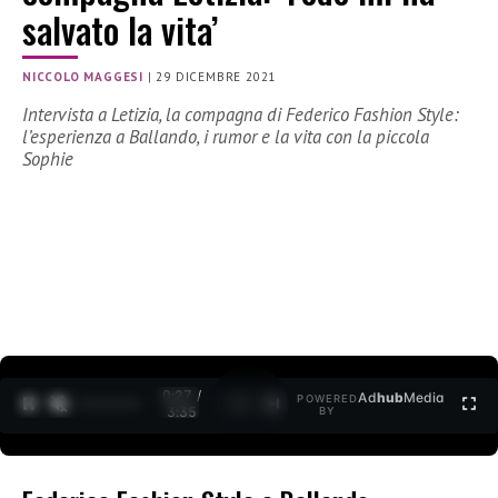
salvato la vita’
NICCOLO MAGGESI
|
29 DICEMBRE 2021
Intervista a Letizia, la compagna di Federico Fashion Style:
l’esperienza a Ballando, i rumor e la vita con la piccola
Sophie
0:27 /
Ad
hub
Media
POWERED
1
/
2
3:35
BY