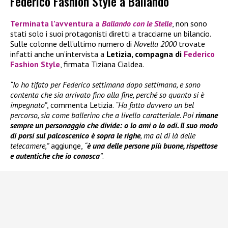
Federico Fashion Style a Ballando
Terminata l’avventura a
Ballando con le Stelle
, non sono
stati solo i suoi protagonisti diretti a tracciarne un bilancio.
Sulle colonne dell’ultimo numero di
Novella 2000
trovate
infatti anche un’intervista a
Letizia, compagna di
Federico
Fashion Style
, firmata Tiziana Cialdea.
“Io ho tifato per Federico settimana dopo settimana, e sono
contenta che sia arrivato fino alla fine, perché so quanto si è
impegnato”
, commenta Letizia.
“Ha fatto davvero un bel
percorso, sia come ballerino che a livello caratteriale. Poi
rimane
sempre un personaggio che divide: o lo ami o lo odi. Il suo modo
di porsi sul palcoscenico è sopra le righe
, ma al di là delle
telecamere,”
aggiunge,
“
è una delle persone più buone, rispettose
e autentiche che io conosca
”
.