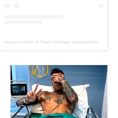
Un post condiviso da Tavolo Parcheggio (@tavoloparcheggio.podcast)