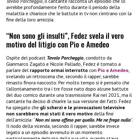
Tavolo Parcheggio
, il cantante racconta un episodio che lo
avrebbe profondamente ferito durante il periodo della
malattia e chiarisce che le battute in tv non c’entrano con la
fine della loro amicizia.
“Non sono gli insulti”, Fedez svela il vero
motivo del litigio con Pio e Amedeo
Ospite del podcast
Tavolo Parcheggio
, condotto da
Gianmarco Zagato e Nicole Pallado, Fedez è tornato a
parlare del
rapporto ormai interrotto
con
Pio e Amedeo
,
svelando un retroscena che, secondo il rapper, sarebbe
rimasto finora nascosto. Per molto tempo si è pensato che
l’allontanamento tra i tre fosse nato dopo alcune battute
del duo comico durante una trasmissione Rai nel 2021, ma il
cantante ha deciso di chiarire la sua versione dei fatti. Fedez
ha spiegato che
gli scherzi e le provocazioni televisive
non sarebbero mai stati il vero motivo
della fine
dell’amicizia: “
Non mi sono offeso per quello. Me ne frega nulla
”.
Il nodo della vicenda, secondo il rapper, sarebbe invece
legato a un episodio avvenuto in un momento
particolarmente delicato della sua vita, quando stava