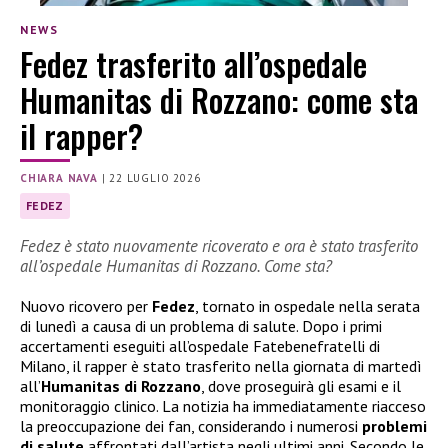
NEWS
Fedez trasferito all’ospedale
Humanitas di Rozzano: come sta
il rapper?
CHIARA NAVA
|
22 LUGLIO 2026
FEDEZ
Fedez è stato nuovamente ricoverato e ora è stato trasferito
all’ospedale Humanitas di Rozzano. Come sta?
Nuovo ricovero per
Fedez
, tornato in ospedale nella serata
di lunedì a causa di un problema di salute. Dopo i primi
accertamenti eseguiti all’ospedale Fatebenefratelli di
Milano, il rapper è stato trasferito nella giornata di martedì
all’
Humanitas di Rozzano
, dove proseguirà gli esami e il
monitoraggio clinico. La notizia ha immediatamente riacceso
la preoccupazione dei fan, considerando i numerosi
problemi
di salute
affrontati dall’artista negli ultimi anni. Secondo le