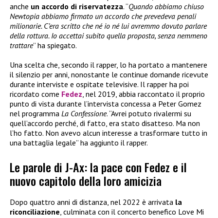
anche
un accordo di riservatezza
. “
Quando abbiamo chiuso
Newtopia abbiamo firmato un accordo che prevedeva penali
milionarie. C’era scritto che né io né lui avremmo dovuto parlare
della rottura. Io accettai subito quella proposta, senza nemmeno
trattare
” ha spiegato.
Una scelta che, secondo il rapper, lo ha portato a mantenere
il silenzio per anni, nonostante le continue domande ricevute
durante interviste e ospitate televisive. Il rapper ha poi
ricordato come
Fedez
, nel 2019, abbia raccontato il proprio
punto di vista durante l’intervista concessa a Peter Gomez
nel programma
La Confessione
. “Avrei potuto rivalermi su
quell’accordo perché, di fatto, era stato disatteso. Ma non
l’ho fatto. Non avevo alcun interesse a trasformare tutto in
una battaglia legale” ha aggiunto il rapper.
Le parole di J-Ax: la pace con Fedez e il
nuovo capitolo della loro amicizia
Dopo quattro anni di distanza, nel 2022 è arrivata
la
riconciliazione
, culminata con il concerto benefico Love Mi