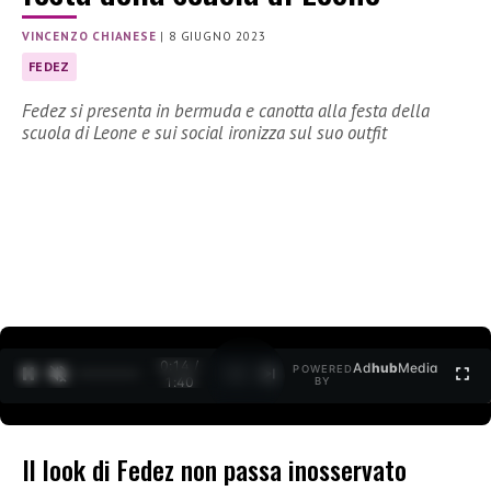
VINCENZO CHIANESE
|
8 GIUGNO 2023
FEDEZ
Fedez si presenta in bermuda e canotta alla festa della
scuola di Leone e sui social ironizza sul suo outfit
0:15 /
Ad
hub
Media
POWERED
1
/
2
1:40
BY
Il look di Fedez non passa inosservato