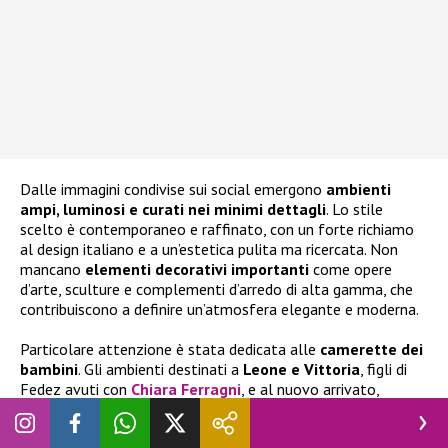
Dalle immagini condivise sui social emergono
ambienti
ampi, luminosi e curati nei minimi dettagli
. Lo stile
scelto è contemporaneo e raffinato, con un forte richiamo
al design italiano e a un’estetica pulita ma ricercata. Non
mancano
elementi decorativi importanti
come opere
d’arte, sculture e complementi d’arredo di alta gamma, che
contribuiscono a definire un’atmosfera elegante e moderna.
Particolare attenzione è stata dedicata alle
camerette dei
bambini
. Gli ambienti destinati a
Leone e Vittoria
, figli di
Fedez avuti con
Chiara Ferragni
, e al nuovo arrivato,
presentano tonalità neutre e dettagli giocosi come carta da
parati con animali della savana e boiserie decorative. Il