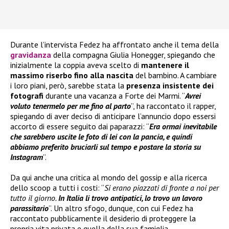
Durante l’intervista Fedez ha affrontato anche il tema della
gravidanza
della compagna Giulia Honegger, spiegando che
inizialmente la coppia aveva scelto di
mantenere il
massimo riserbo fino alla nascita
del bambino. A cambiare
i loro piani, però, sarebbe stata la
presenza insistente dei
fotografi
durante una vacanza a Forte dei Marmi. “
Avrei
voluto tenermelo per me fino al parto
”, ha raccontato il rapper,
spiegando di aver deciso di anticipare l’annuncio dopo essersi
accorto di essere seguito dai paparazzi: “
Era ormai inevitabile
che sarebbero uscite le foto di lei con la pancia, e quindi
abbiamo preferito bruciarli sul tempo e postare la storia su
Instagram
”.
Da qui anche una critica al mondo del gossip e alla ricerca
dello scoop a tutti i costi: “
Si erano piazzati di fronte a noi per
tutto il giorno.
In Italia li trovo antipatici, lo trovo un lavoro
parassitario
”. Un altro sfogo, dunque, con cui Fedez ha
raccontato pubblicamente il desiderio di proteggere la
propria vita privata e quella della sua famiglia.