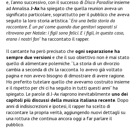
e, l’anno successivo, con il successo di
Disco Paradise
insieme
ad Annalisa.
J-Ax
ha spiegato che quella reunion aveva un
significato particolare, soprattutto per il pubblico che aveva
seguito la loro storia artistica. “
Era una bella storia da
raccontare. È un po’ come quando due genitori separati si
ritrovano per Natale: i figli sono felici. E i figli, in questo caso,
erano i nostri fan
” ha raccontato il rapper.
Il cantante ha però precisato che
ogni separazione ha
sempre due versioni
e che il suo obiettivo non è mai stato
quello di alimentare polemiche. “La storia di un divorzio
cambia a seconda di chi la racconta. Io avevo già voltato
pagina e non avevo bisogno di dimostrare di avere ragione.
Ho preferito tutelare quello che avevamo costruito insieme
e il rispetto per chi ci ha seguito in tutti questi anni” ha
spiegato. Le parole di J-Ax riaprono inevitabilmente
uno dei
capitoli più discussi della musica italiana recente
. Dopo
anni di indisiscrezioni e ipotesi, il rapper ha scelto di
raccontare la propria verità, aggiungendo nuovi dettagli su
una rottura che continua ancora oggi a far parlare il
pubblico.