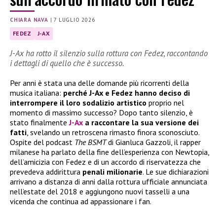
CHIARA NAVA
|
7 LUGLIO 2026
FEDEZ
J-AX
J-Ax ha rotto il silenzio sulla rottura con Fedez, raccontando
i dettagli di quello che è successo.
Per anni è stata una delle domande più ricorrenti della
musica italiana:
perché J-Ax e Fedez hanno deciso di
interrompere il loro sodalizio artistico
proprio nel
momento di massimo successo? Dopo tanto silenzio, è
stato finalmente
J-Ax
a raccontare la sua versione dei
fatti
, svelando un retroscena rimasto finora sconosciuto.
Ospite del podcast
The BSMT
di Gianluca Gazzoli, il rapper
milanese ha parlato della fine dell’esperienza con Newtopia,
dell’amicizia con Fedez e di un accordo di riservatezza che
prevedeva addirittura
penali milionarie
. Le sue dichiarazioni
arrivano a distanza di anni dalla rottura ufficiale annunciata
nell’estate del 2018 e aggiungono nuovi tasselli a una
vicenda che continua ad appassionare i fan.