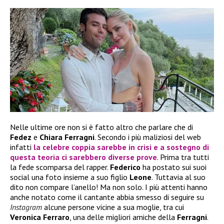
Nelle ultime ore non si è fatto altro che parlare che di
Fedez
e
Chiara Ferragni
. Secondo i più maliziosi del web
infatti
la celebre coppia sarebbe in
crisi
e a sostegno di
questa teoria ci sarebbero diverse prove
. Prima tra tutti
la fede scomparsa del rapper.
Federico
ha postato sui suoi
social una foto insieme a suo figlio
Leone
. Tuttavia al suo
dito non compare l’anello! Ma non solo. I più attenti hanno
anche notato come il cantante abbia smesso di seguire su
Instagram
alcune persone vicine a sua moglie, tra cui
Veronica Ferraro
, una delle migliori amiche della
Ferragni
.