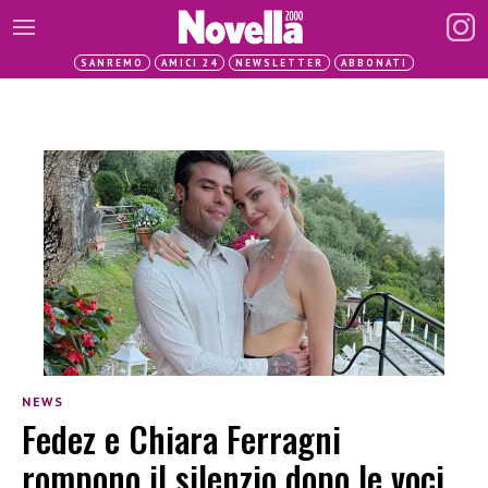
SANREMO
AMICI 24
NEWSLETTER
ABBONATI
NEWS
Fedez e Chiara Ferragni
rompono il silenzio dopo le voci