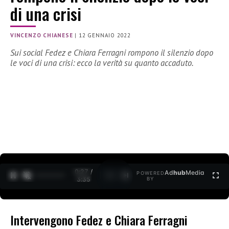
di una crisi
VINCENZO CHIANESE
|
12 GENNAIO 2022
Sui social Fedez e Chiara Ferragni rompono il silenzio dopo
le voci di una crisi: ecco la verità su quanto accaduto.
0:28 /
Ad
hub
Media
POWERED
1
/
2
3:35
BY
Intervengono Fedez e Chiara Ferragni