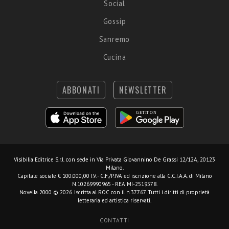
Social
Gossip
Sanremo
Cucina
ABBONATI
NEWSLETTER
Visibilia Editrice S.r.l.
con sede in Via Privata Giovannino De Grassi 12/12A, 20123
Milano.
Capitale sociale € 100.000,00 I.V. - C.F./P.IVA ed iscrizione alla C.C.I.A.A. di Milano
N.10269990965 - REA MI-2519578.
Novella 2000 © 2026. Iscritta al ROC con il n.37767. Tutti i diritti di proprietà
letteraria ed artistica riservati.
CONTATTI