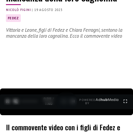
NICOLÒ FIGINI
|
19 AGOSTO 2023
FEDEZ
Vittoria e Leone, figli di Fedez e Chiara Ferragni, sentono la
mancanza della loro cagnolina. Ecco il commovente video
0:30 /
Ad
hub
Media
POWERED
1
/
2
1:40
BY
Il commovente video con i figli di Fedez e