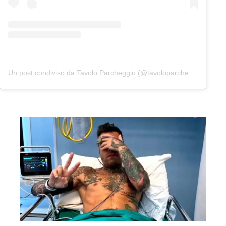
Un post condiviso da Tavolo Parcheggio (@tavoloparcheggio.podcast)