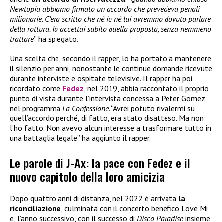
Newtopia abbiamo firmato un accordo che prevedeva penali
milionarie. C’era scritto che né io né lui avremmo dovuto parlare
della rottura. Io accettai subito quella proposta, senza nemmeno
trattare
” ha spiegato.
Una scelta che, secondo il rapper, lo ha portato a mantenere
il silenzio per anni, nonostante le continue domande ricevute
durante interviste e ospitate televisive. Il rapper ha poi
ricordato come
Fedez
, nel 2019, abbia raccontato il proprio
punto di vista durante l’intervista concessa a Peter Gomez
nel programma
La Confessione
. “Avrei potuto rivalermi su
quell’accordo perché, di fatto, era stato disatteso. Ma non
l’ho fatto. Non avevo alcun interesse a trasformare tutto in
una battaglia legale” ha aggiunto il rapper.
Le parole di J-Ax: la pace con Fedez e il
nuovo capitolo della loro amicizia
Dopo quattro anni di distanza, nel 2022 è arrivata
la
riconciliazione
, culminata con il concerto benefico Love Mi
e, l’anno successivo, con il successo di
Disco Paradise
insieme