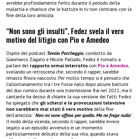
avrebbe profondamente ferito durante il periodo della
malattia e chiarisce che le battute in tv non c’entrano con la
fine della loro amicizia.
“Non sono gli insulti”, Fedez svela il vero
motivo del litigio con Pio e Amedeo
Ospite del podcast
Tavolo Parcheggio
, condotto da
Gianmarco Zagato e Nicole Pallado, Fedez è tornato a
parlare del
rapporto ormai interrotto
con
Pio e Amedeo
,
svelando un retroscena che, secondo il rapper, sarebbe
rimasto finora nascosto. Per molto tempo si è pensato che
l’allontanamento tra i tre fosse nato dopo alcune battute
del duo comico durante una trasmissione Rai nel 2021, ma il
cantante ha deciso di chiarire la sua versione dei fatti. Fedez
ha spiegato che
gli scherzi e le provocazioni televisive
non sarebbero mai stati il vero motivo
della fine
dell’amicizia: “
Non mi sono offeso per quello. Me ne frega nulla
”.
Il nodo della vicenda, secondo il rapper, sarebbe invece
legato a un episodio avvenuto in un momento
particolarmente delicato della sua vita, quando stava