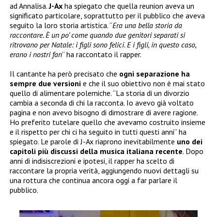
ad Annalisa.
J-Ax
ha spiegato che quella reunion aveva un
significato particolare, soprattutto per il pubblico che aveva
seguito la loro storia artistica. “
Era una bella storia da
raccontare. È un po’ come quando due genitori separati si
ritrovano per Natale: i figli sono felici. E i figli, in questo caso,
erano i nostri fan
” ha raccontato il rapper.
Il cantante ha però precisato che
ogni separazione ha
sempre due versioni
e che il suo obiettivo non è mai stato
quello di alimentare polemiche. “La storia di un divorzio
cambia a seconda di chi la racconta. Io avevo già voltato
pagina e non avevo bisogno di dimostrare di avere ragione.
Ho preferito tutelare quello che avevamo costruito insieme
e il rispetto per chi ci ha seguito in tutti questi anni” ha
spiegato. Le parole di J-Ax riaprono inevitabilmente
uno dei
capitoli più discussi della musica italiana recente
. Dopo
anni di indisiscrezioni e ipotesi, il rapper ha scelto di
raccontare la propria verità, aggiungendo nuovi dettagli su
una rottura che continua ancora oggi a far parlare il
pubblico.