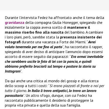
Durante l’intervista Fedez ha affrontato anche il tema della
gravidanza
della compagna Giulia Honegger, spiegando che
inizialmente la coppia aveva scelto di
mantenere il
massimo riserbo fino alla nascita
del bambino. A cambiare
i loro piani, però, sarebbe stata la
presenza insistente dei
fotografi
durante una vacanza a Forte dei Marmi. “
Avrei
voluto tenermelo per me fino al parto
”, ha raccontato il rapper,
spiegando di aver deciso di anticipare l’annuncio dopo essersi
accorto di essere seguito dai paparazzi: “
Era ormai inevitabile
che sarebbero uscite le foto di lei con la pancia, e quindi
abbiamo preferito bruciarli sul tempo e postare la storia su
Instagram
”.
Da qui anche una critica al mondo del gossip e alla ricerca
dello scoop a tutti i costi: “
Si erano piazzati di fronte a noi per
tutto il giorno.
In Italia li trovo antipatici, lo trovo un lavoro
parassitario
”. Un altro sfogo, dunque, con cui Fedez ha
raccontato pubblicamente il desiderio di proteggere la
propria vita privata e quella della sua famiglia.