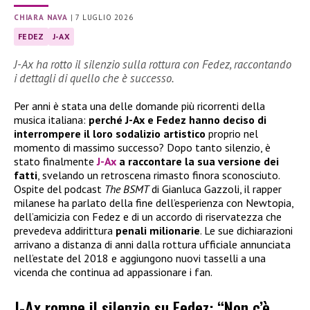
CHIARA NAVA
|
7 LUGLIO 2026
FEDEZ
J-AX
J-Ax ha rotto il silenzio sulla rottura con Fedez, raccontando
i dettagli di quello che è successo.
Per anni è stata una delle domande più ricorrenti della
musica italiana:
perché J-Ax e Fedez hanno deciso di
interrompere il loro sodalizio artistico
proprio nel
momento di massimo successo? Dopo tanto silenzio, è
stato finalmente
J-Ax
a raccontare la sua versione dei
fatti
, svelando un retroscena rimasto finora sconosciuto.
Ospite del podcast
The BSMT
di Gianluca Gazzoli, il rapper
milanese ha parlato della fine dell’esperienza con Newtopia,
dell’amicizia con Fedez e di un accordo di riservatezza che
prevedeva addirittura
penali milionarie
. Le sue dichiarazioni
arrivano a distanza di anni dalla rottura ufficiale annunciata
nell’estate del 2018 e aggiungono nuovi tasselli a una
vicenda che continua ad appassionare i fan.
J-Ax rompe il silenzio su Fedez: “Non c’è