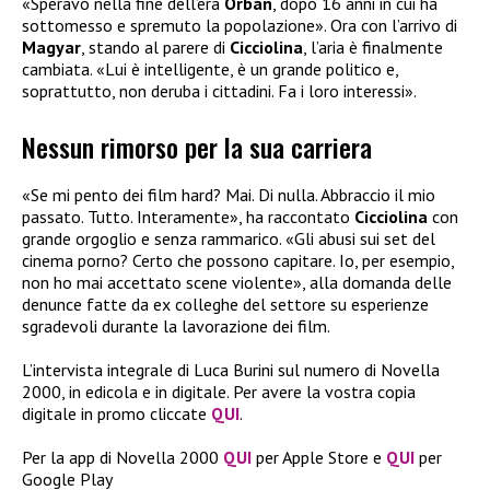
«Speravo nella fine dell’era
Orbán
, dopo 16 anni in cui ha
sottomesso e spremuto la popolazione». Ora con l’arrivo di
Magyar
, stando al parere di
Cicciolina
, l’aria è finalmente
cambiata. «Lui è intelligente, è un grande politico e,
soprattutto, non deruba i cittadini. Fa i loro interessi».
Nessun rimorso per la sua carriera
«Se mi pento dei film hard? Mai. Di nulla. Abbraccio il mio
passato. Tutto. Interamente», ha raccontato
Cicciolina
con
grande orgoglio e senza rammarico. «Gli abusi sui set del
cinema porno? Certo che possono capitare. Io, per esempio,
non ho mai accettato scene violente», alla domanda delle
denunce fatte da ex colleghe del settore su esperienze
sgradevoli durante la lavorazione dei film.
L’intervista integrale di Luca Burini sul numero di Novella
2000, in edicola e in digitale. Per avere la vostra copia
digitale in promo cliccate
QUI
.
Per la app di Novella 2000
QUI
per Apple Store e
QUI
per
Google Play