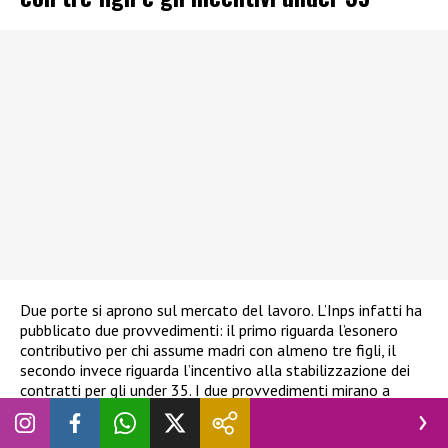
Due porte si aprono sul mercato del lavoro. L’Inps infatti ha
pubblicato due provvedimenti: il primo riguarda l’esonero
contributivo per chi assume madri con almeno tre figli, il
secondo invece riguarda l’incentivo alla stabilizzazione dei
contratti per gli under 35. I due provvedimenti mirano a
rafforzare la stabilità e l’inclusione nel mercato del lavoro.
Soffermiamoci sul primo provvedimento. Per la ministra del