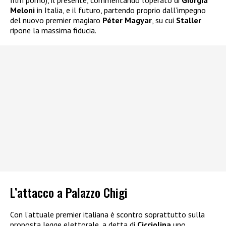
film porno), il presente, commentando l’operato di
Giorgia
Meloni
in Italia, e il futuro, partendo proprio dall’impegno
del nuovo premier magiaro
Péter Magyar
, su cui
Staller
ripone la massima fiducia.
L’attacco a Palazzo Chigi
Con l’attuale premier italiana è scontro soprattutto sulla
proposta legge elettorale, a detta di
Cicciolina
uno