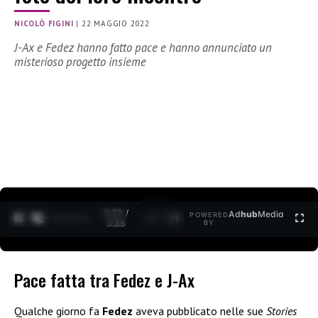
NICOLÒ FIGINI
|
22 MAGGIO 2022
J-Ax e Fedez hanno fatto pace e hanno annunciato un
misterioso progetto insieme
0:30 /
Ad
hub
Media
POWERED
1
/
2
3:35
BY
Pace fatta tra Fedez e J-Ax
Qualche giorno fa
Fedez
aveva pubblicato nelle sue
Stories