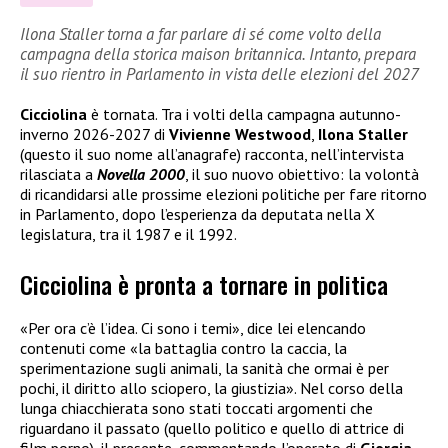
Ilona Staller torna a far parlare di sé come volto della
campagna della storica maison britannica. Intanto, prepara
il suo rientro in Parlamento in vista delle elezioni del 2027
Cicciolina
è tornata. Tra i volti della campagna autunno-
inverno 2026-2027 di
Vivienne Westwood
,
Ilona Staller
(questo il suo nome all’anagrafe) racconta, nell’intervista
rilasciata a
Novella 2000
, il suo nuovo obiettivo: la volontà
di ricandidarsi alle prossime elezioni politiche per fare ritorno
in Parlamento, dopo l’esperienza da deputata nella X
legislatura, tra il 1987 e il 1992.
Cicciolina è pronta a tornare in politica
«Per ora c’è l’idea. Ci sono i temi», dice lei elencando
contenuti come «la battaglia contro la caccia, la
sperimentazione sugli animali, la sanità che ormai è per
pochi, il diritto allo sciopero, la giustizia». Nel corso della
lunga chiacchierata sono stati toccati argomenti che
riguardano il passato (quello politico e quello di attrice di