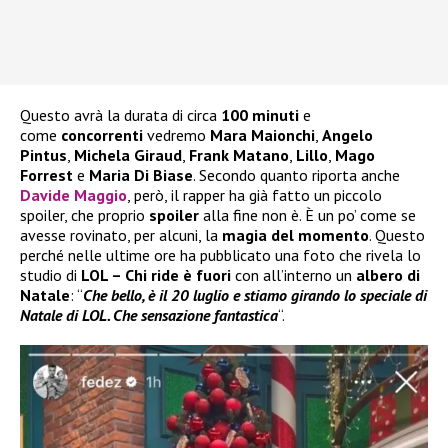
Questo avrà la durata di circa
100 minuti
e
come
concorrenti
vedremo
Mara Maionchi
,
Angelo
Pintus
,
Michela Giraud
,
Frank Matano
,
Lillo
,
Mago
Forrest
e
Maria Di Biase
. Secondo quanto riporta anche
Davide Maggio
, però, il rapper ha già fatto un piccolo
spoiler, che proprio
spoiler
alla fine non è. È un po’ come se
avesse rovinato, per alcuni, la
magia del momento
. Questo
perché nelle ultime ore ha pubblicato una foto che rivela lo
studio di
LOL – Chi ride è fuori
con all’interno un
albero di
Natale
: “
Che bello, è il 20 luglio e stiamo girando lo speciale di
Natale di LOL. Che sensazione fantastica
“.