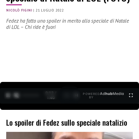
NICOLÒ FIGINI
|
21 LUGLIO 2022
Fedez ha fatto uno spoiler in merito allo speciale di Natale
di LOL – Chi ride è fuori
0:13 /
Ad
hub
Media
POWERED
1
/
2
1:40
BY
Lo spoiler di Fedez sullo speciale natalizio