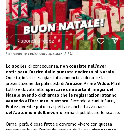
Lo spoiler di Fedez sullo speciale di LOL
Lo
spoiler
, di conseguenza,
non consiste nell’aver
anticipato l’uscita della puntata
dedicata al Natale
.
Questa, infatti, era già stata annunciata durante la
presentazione dei palinsesti di
Amazon Prime Video
. Ma il
tutto è dovuto allo
spezzare una sorta di magia del
Natale avendo dichiarato che le registrazioni stanno
venendo effettuate in estate
. Secondo alcuni, infatti,
Fedez
avrebbe potuto aspettare anche l’avvicinarsi
dell’autunno o dell’inverno
prima di pubblicare lo scatto.
Ormai, però, è cosa fatta e dovremo vivere con questa
consapevolezza. Parlando, invece, della sua
vita privata
,