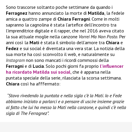
Sono trascorse soltanto poche settimane da quando i
Ferragnez
hanno annunciato la morte di
Matilda
, la fedele
amica a quattro zampe di
Chiara Ferragni
. Come in molti
sapranno la cagnolina è stata l’artefice dell’incontro tra
l’imprenditrice digitale e il rapper, che nel 2016 aveva citato
la sua attuale moglie nella canzone
Vorrei Ma Non Posto
. Per
anni così la
Mati
è stata il simbolo dell’amore tra
Chiara
e
Fedez
e sui social è diventata una vera star. La notizia della
sua morte ha così sconvolto il web, e naturalmente su
Instagram
non sono mancati i ricordi commossi
della
Ferragni
e di
Lucia
. Solo pochi giorni fa proprio
l’influencer
ha ricordato
Matilda
sui social
, che è apparsa nella
puntata speciale della serie, rilasciata la scorsa settimana.
Chiara
così ha afffermato:
“Stavo rivedendo la puntata e nella sigla c’è la Mati. Io e Fede
abbiamo iniziato a parlarci e a pensare di uscire insieme grazie
al fatto che lui ha messo la Mati nella canzone, e quindi c’è nella
sigla di The Ferragnez”.