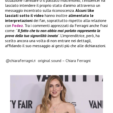
situazione familiare o il passato matrimonio, l’influencer ha
lasciato intendere il proprio stato d’animo attraverso un
messaggio incentrato sulla riconoscenza.
Alcuni like
lasciati sotto il video
hanno inoltre
alimentato le
interpretazioni
dei fan, soprattutto rispetto alla relazione
con
Fedez
. Tra i commenti apprezzati da Ferragni anche frasi
come: “
Il fatto che tu non abbia mai parlato rappresenta la
prova della tua signorilità innata
”. L’imprenditrice, però, ha
scelto ancora una volta di non entrare nei dettagli,
affidando il suo messaggio ai gesti più che alle dichiarazioni.
@chiaraferragni
♬ original sound – Chiara Ferragni