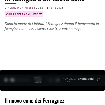
VINCENZO CHIANESE
|
20 SETTEMBRE 2023
CHIARA FERRAGNI
FEDEZ
Dopo la morte di Matilda, i Ferragnez danno il benvenuto in
famiglia a un nuovo cane: ecco le prime immagini
0:29 /
Ad
hub
Media
POWERED
1
/
2
3:35
BY
Il nuovo cane dei Ferragnez