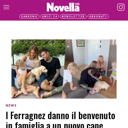
SANREMO
AMICI 24
NEWSLETTER
ABBONATI
NEWS
I Ferragnez danno il benvenuto
in famiglia a un nuovo cane