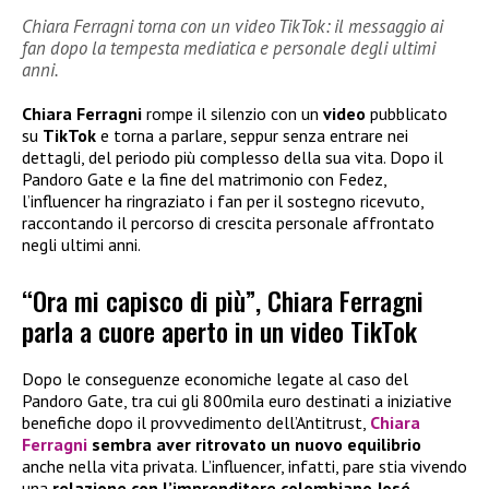
Chiara Ferragni torna con un video TikTok: il messaggio ai
fan dopo la tempesta mediatica e personale degli ultimi
anni.
Chiara Ferragni
rompe il silenzio con un
video
pubblicato
su
TikTok
e torna a parlare, seppur senza entrare nei
dettagli, del periodo più complesso della sua vita. Dopo il
Pandoro Gate e la fine del matrimonio con Fedez,
l’influencer ha ringraziato i fan per il sostegno ricevuto,
raccontando il percorso di crescita personale affrontato
negli ultimi anni.
“Ora mi capisco di più”, Chiara Ferragni
parla a cuore aperto in un video TikTok
Dopo le conseguenze economiche legate al caso del
Pandoro Gate, tra cui gli 800mila euro destinati a iniziative
benefiche dopo il provvedimento dell’Antitrust,
Chiara
Ferragni
sembra aver ritrovato un nuovo equilibrio
anche nella vita privata. L’influencer, infatti, pare stia vivendo
una
relazione con l’imprenditore colombiano José