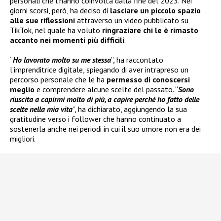
personali che l’hanno coinvolta dalla fine del 2023. Nei
giorni scorsi, però, ha deciso di
lasciare un piccolo spazio
alle sue riflessioni
attraverso un video pubblicato su
TikTok, nel quale ha voluto
ringraziare chi le è rimasto
accanto nei momenti più difficili
.
“
Ho lavorato molto su me stessa
”, ha raccontato
l’imprenditrice digitale, spiegando di aver intrapreso un
percorso personale che le ha
permesso di conoscersi
meglio
e comprendere alcune scelte del passato. “
Sono
riuscita a capirmi molto di più, a capire perché ho fatto delle
scelte nella mia vita
”, ha dichiarato, aggiungendo la sua
gratitudine verso i follower che hanno continuato a
sostenerla anche nei periodi in cui il suo umore non era dei
migliori.