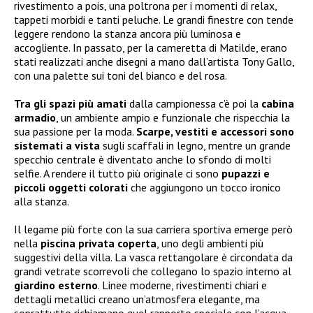
rivestimento a pois, una poltrona per i momenti di relax,
tappeti morbidi e tanti peluche. Le grandi finestre con tende
leggere rendono la stanza ancora più luminosa e
accogliente. In passato, per la cameretta di Matilde, erano
stati realizzati anche disegni a mano dall’artista Tony Gallo,
con una palette sui toni del bianco e del rosa.
Tra gli spazi più amati
dalla campionessa c’è poi la
cabina
armadio
, un ambiente ampio e funzionale che rispecchia la
sua passione per la moda.
Scarpe, vestiti e accessori sono
sistemati a vista
sugli scaffali in legno, mentre un grande
specchio centrale è diventato anche lo sfondo di molti
selfie. A rendere il tutto più originale ci sono
pupazzi e
piccoli oggetti colorati
che aggiungono un tocco ironico
alla stanza.
Il legame più forte con la sua carriera sportiva emerge però
nella
piscina privata coperta
, uno degli ambienti più
suggestivi della villa. La vasca rettangolare è circondata da
grandi vetrate scorrevoli che collegano lo spazio interno al
giardino esterno
. Linee moderne, rivestimenti chiari e
dettagli metallici creano un’atmosfera elegante, ma
soprattutto richiamano quel rapporto speciale con l’acqua