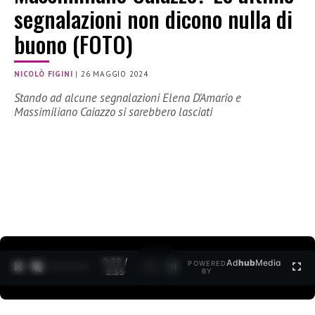
segnalazioni non dicono nulla di
buono (FOTO)
NICOLÒ FIGINI
|
26 MAGGIO 2024
Stando ad alcune segnalazioni Elena D’Amario e
Massimiliano Caiazzo si sarebbero lasciati
0:30 /
Ad
hub
Media
POWERED
1
/
2
3:35
BY