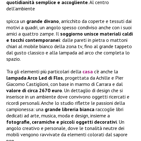
quotidianità semplice e accogliente
. Al centro
dell’ambiente
spicca un
grande divano
, arricchito da coperte e tessuti dai
motivi a quadri, un angolo spesso condiviso anche con i suoi
amici a quattro zampe. Il
soggiorno unisce materiali caldi
e tocchi contemporanei
: dalle pareti in pietra o mattoni
chiari al mobile bianco della zona tv, fino al grande tappeto
dal gusto classico e alla lampada ad arco che completa lo
spazio.
Tra gli elementi più particolari della
casa
c’è anche la
lampada Arco Led di Flos
, progettata da Achille e Pier
Giacomo Castiglioni, con base in marmo di Carrara e dal
valore di circa 2670 euro
. Un dettaglio di design che si
inserisce in un ambiente dove convivono oggetti ricercati e
ricordi personali. Anche lo studio riflette le passioni della
campionessa: una
grande libreria bianca
raccoglie libri
dedicati ad arte, musica, moda e design, insieme a
fotografie, ceramiche e piccoli oggetti decorativi
. Un
angolo creativo e personale, dove le tonalità neutre dei
mobili vengono ravvivate da elementi colorati dal sapore
pop.