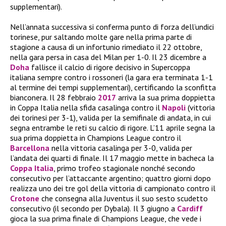
supplementari).
Nell’annata successiva si conferma punto di forza dell’undici
torinese, pur saltando molte gare nella prima parte di
stagione a causa di un infortunio rimediato il 22 ottobre,
nella gara persa in casa del Milan per 1-0. Il 23 dicembre a
Doha
fallisce il calcio di rigore decisivo in Supercoppa
italiana sempre contro i rossoneri (la gara era terminata 1-1
al termine dei tempi supplementari), certificando la sconfitta
bianconera. Il 28 febbraio
2017
arriva la sua prima doppietta
in Coppa Italia nella sfida casalinga contro il
Napoli
(vittoria
dei torinesi per 3-1), valida per la semifinale di andata, in cui
segna entrambe le reti su calcio di rigore. L’11 aprile segna la
sua prima doppietta in Champions League contro il
Barcellona
nella vittoria casalinga per 3-0, valida per
l’andata dei quarti di finale. Il 17 maggio mette in bacheca la
Coppa Italia
, primo trofeo stagionale nonché secondo
consecutivo per l’attaccante argentino; quattro giorni dopo
realizza uno dei tre gol della vittoria di campionato contro il
Crotone
che consegna alla Juventus il suo sesto scudetto
consecutivo (il secondo per Dybala)
Il 3 giugno a
Cardiff
.
gioca la sua prima finale di Champions League, che vede i