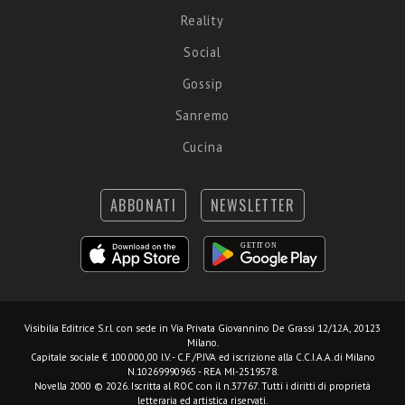
Reality
Social
Gossip
Sanremo
Cucina
ABBONATI
NEWSLETTER
Visibilia Editrice S.r.l.
con sede in Via Privata Giovannino De Grassi 12/12A, 20123
Milano.
Capitale sociale € 100.000,00 I.V. - C.F./P.IVA ed iscrizione alla C.C.I.A.A. di Milano
N.10269990965 - REA MI-2519578.
Novella 2000 © 2026. Iscritta al ROC con il n.37767. Tutti i diritti di proprietà
letteraria ed artistica riservati.