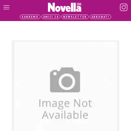
SANREMO
AMICI 24
NEWSLETTER
ABBONATI