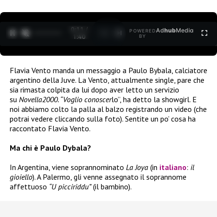
0:11 /
Ad
hub
Media
POWERED
1
/
2
1:40
BY
Flavia Vento manda un messaggio a Paulo Bybala, calciatore
argentino della Juve. La Vento, attualmente single, pare che
sia rimasta colpita da lui dopo aver letto un servizio
su
Novella2000. “Voglio conoscer
lo”, ha detto la showgirl. E
noi abbiamo colto la palla al balzo registrando un video (che
potrai vedere cliccando sulla foto). Sentite un po’ cosa ha
raccontato Flavia Vento.
Ma chi è Paulo Dybala?
In Argentina, viene soprannominato
La Joya
(in
italiano
:
il
gioiello
). A Palermo, gli venne assegnato il soprannome
affettuoso
“U picciriddu”
(il bambino).