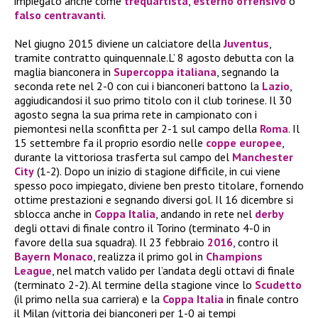
impiegato anche come
trequartista
,
esterno offensivo
o
falso centravanti
.
Nel giugno 2015 diviene un calciatore della
Juventus
,
tramite contratto quinquennale.L’ 8 agosto debutta con la
maglia bianconera in
Supercoppa italiana
, segnando la
seconda rete nel 2-0 con cui i bianconeri battono la
Lazio
,
aggiudicandosi il suo primo titolo con il club torinese. Il 30
agosto segna la sua prima rete in campionato con i
piemontesi nella sconfitta per 2-1 sul campo della
Roma
. Il
15 settembre fa il proprio esordio nelle
coppe europee
,
durante la vittoriosa trasferta sul campo del
Manchester
City
(1-2). Dopo un inizio di stagione difficile, in cui viene
spesso poco impiegato, diviene ben presto titolare, fornendo
ottime prestazioni e segnando diversi gol. Il 16 dicembre si
sblocca anche in
Coppa Italia
, andando in rete nel
derby
degli ottavi di finale contro il Torino (terminato 4-0 in
favore della sua squadra). Il 23 febbraio
2016
, contro il
Bayern Monaco
, realizza il primo gol in
Champions
League
, nel match valido per l’andata degli ottavi di finale
(terminato 2-2). Al termine della stagione vince lo
Scudetto
(il primo nella sua carriera) e la
Coppa Italia
in finale contro
il Milan (vittoria dei bianconeri per 1-0 ai tempi