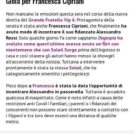
Gioia per Francesca Cipriani
Non mancano le emozioni questa sera nel corso della nuova
diretta del
Grande Fratello Vip 6
. Protagonista della
serata è stata anche
Francesca Cipriani
, che finalmente
ha
avuto modo di incontrare il suo fidanzato Alessandro
Rossi
. Solo qualche giorno fa come sappiamo
Dagospia
ha
svelato come quest’ultimo avesse avuto un flirt con
nientemeno che con
Soleil Sorge
prima dell’ingresso in
casa e così stasera gli autori hanno messo la showgirl
all’accorrente della notizia. Tuttavia a intervenire
prontamente è stata la stessa
Soleil
, che ha
categoricamente smentito i pettegolezzi.
Poco dopo
a
Francesca
è stata la data l’opportunità di
incontrare Alessandro in passerella
. Tuttavia è accaduto
qualcosa di inaspettato. Come è noto infatti a causa delle
restrizioni anti Covid i familiari, i parenti o i fidanzati dei
concorrenti non possono stare strettamente a contatto con
i
Vipponi
e tra loro deve esserci una distanza di qualche
metro.