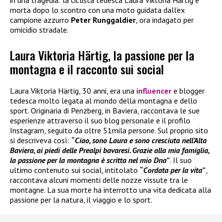
in una tragedia: la ciclista tedesca Laura Viktoria Härtig è
morta dopo lo scontro con una moto guidata dall’ex
campione azzurro
Peter Runggaldier
, ora indagato per
omicidio stradale.
Laura Viktoria Härtig, la passione per la
montagna e il racconto sui social
Laura Viktoria Härtig, 30 anni, era una
influencer
e blogger
tedesca molto legata al mondo della montagna e dello
sport. Originaria di Penzberg, in Baviera, raccontava le sue
esperienze attraverso il suo blog personale e il profilo
Instagram, seguito da oltre 51mila persone. Sul proprio sito
si descriveva così:
“
Ciao, sono Laura e sono cresciuta nell’Alta
Baviera, ai piedi delle Prealpi bavaresi. Grazie alla mia famiglia,
la passione per la montagna è scritta nel mio Dna
”
. Il suo
ultimo contenuto sui social, intitolato
“
Cordata per la vita
”
,
raccontava alcuni momenti delle nozze vissute tra le
montagne. La sua morte ha interrotto una vita dedicata alla
passione per la natura, il viaggio e lo sport.