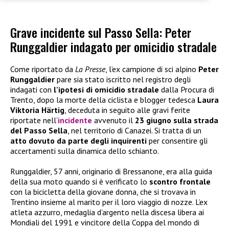
Grave incidente sul Passo Sella: Peter
Runggaldier indagato per omicidio stradale
Come riportato da
La Presse
, l’ex campione di sci alpino
Peter
Runggaldier
pare sia stato iscritto nel registro degli
indagati con
l’ipotesi di omicidio stradale
dalla Procura di
Trento, dopo la morte della ciclista e blogger tedesca
Laura
Viktoria Härtig
, deceduta in seguito alle gravi ferite
riportate nell’
incidente
avvenuto il
23 giugno sulla strada
del Passo Sella
, nel territorio di Canazei. Si tratta di un
atto dovuto da parte degli inquirenti
per consentire gli
accertamenti sulla dinamica dello schianto.
Runggaldier, 57 anni, originario di Bressanone, era alla guida
della sua moto quando si è verificato lo
scontro frontale
con la bicicletta della giovane donna, che si trovava in
Trentino insieme al marito per il loro viaggio di nozze. L’ex
atleta azzurro, medaglia d’argento nella discesa libera ai
Mondiali del 1991 e vincitore della Coppa del mondo di