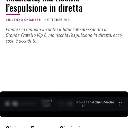
l’espulsione in diretta
VINCENZO CHIANESE
|
4 OTTOBRE 2021
Francesca Cipriani incontra il fidanzato Alessandro al
Grande Fratello Vip 6, ma rischia l’espulsione in diretta: ecco
cosa è accaduto.
0:28 /
Ad
hub
Media
POWERED
1
/
2
3:35
BY