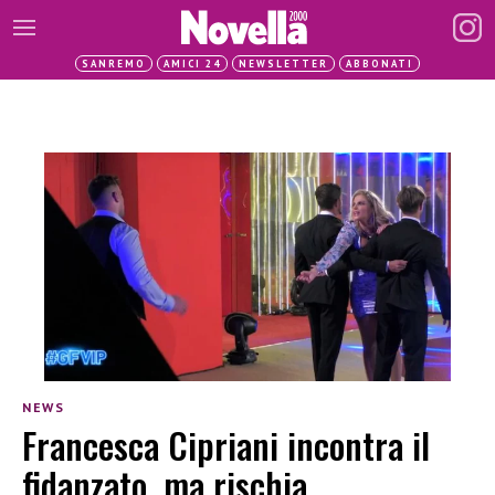
SANREMO
AMICI 24
NEWSLETTER
ABBONATI
NEWS
Francesca Cipriani incontra il
fidanzato, ma rischia