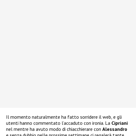
Il momento naturalmente ha fatto sorridere il web, e gli
utenti hanno commentato l’accaduto con ironia. La
Cipriani
nel mentre ha avuto modo di chiacchierare con
Alessandro
e senza dubbio nelle prossime settimane ci regalerà tante