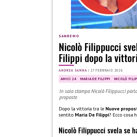
SANREMO
Nicolò Filippucci sve
Filippi dopo la vitto
ANDREA SANNA
|
27 FEBBRAIO 2026
AMICI 24
MARIA DE FILIPPI
NICOLÒ FILI
In sala stampa Nicolò Filippucci parla 
proposte
Dopo la vittoria tra le
Nuove propos
sentito
Maria De Filippi
? Ecco cosa h
Nicolò Filippucci svela se h