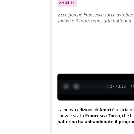
AMICI 24
Ecco perché Francesca Tocca avrebbe la
motivi e il retroscena sulla ballerina
0:28 / 3:35
1
La nuova edizione di
Amici
è ufficialm
show è stata
Francesca Tocca
, che h
ballerina ha abbandonato il prog