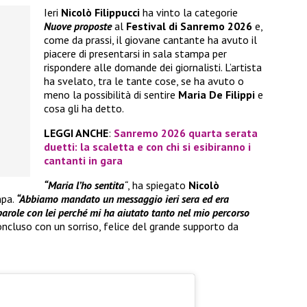
Ieri
Nicolò Filippucci
ha vinto la categorie
Nuove proposte
al
Festival di Sanremo 2026
e,
come da prassi, il giovane cantante ha avuto il
piacere di presentarsi in sala stampa per
rispondere alle domande dei giornalisti. L’artista
ha svelato, tra le tante cose, se ha avuto o
meno la possibilità di sentire
Maria De Filippi
e
cosa gli ha detto.
LEGGI ANCHE
:
Sanremo 2026 quarta serata
duetti: la scaletta e con chi si esibiranno i
cantanti in gara
“Maria l’ho sentita
“
, ha spiegato
Nicolò
mpa.
“Abbiamo mandato un messaggio ieri sera ed era
arole con lei perché mi ha aiutato tanto nel mio percorso
oncluso con un sorriso, felice del grande supporto da