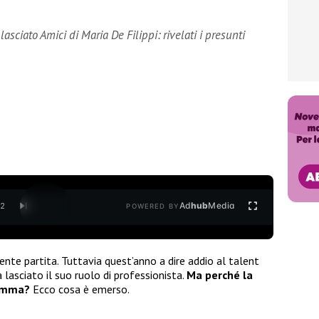
sciato Amici di Maria De Filippi: rivelati i presunti
Ad
hub
Media
/
2
POWERED BY
ente partita. Tuttavia quest’anno a dire addio al talent
a lasciato il suo ruolo di professionista.
Ma perché la
ramma?
Ecco cosa è emerso.