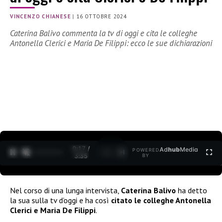
VINCENZO CHIANESE
|
16 OTTOBRE 2024
Caterina Balivo commenta la tv di oggi e cita le colleghe
Antonella Clerici e Maria De Filippi: ecco le sue dichiarazioni
0:18 /
Ad
hub
Media
POWERED
1
/
2
3:35
BY
Nel corso di una lunga intervista,
Caterina Balivo
ha detto
la sua sulla tv d’oggi e ha così
citato le colleghe Antonella
Clerici e Maria De Filippi
.