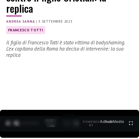
replica
ANDREA SANNA
|
5 SETTEMBRE 2023
FRANCESCO TOTTI
Il figlio di Francesco Totti è stato vittima di bodyshaming.
L’ex capitano della Roma ha deciso di intervenire: la sua
replica
0:30 /
Ad
hub
Media
POWERED
1
/
2
1:40
BY