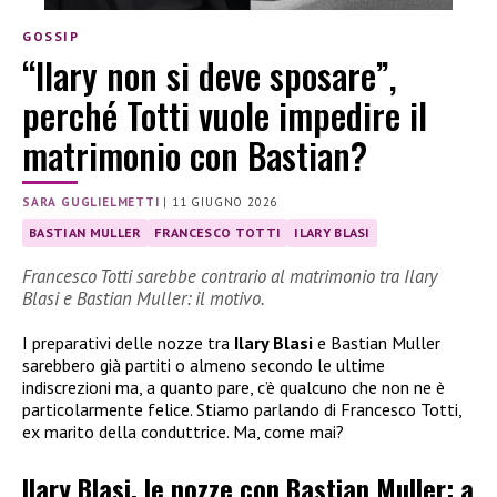
GOSSIP
“Ilary non si deve sposare”,
perché Totti vuole impedire il
matrimonio con Bastian?
SARA GUGLIELMETTI
|
11 GIUGNO 2026
BASTIAN MULLER
FRANCESCO TOTTI
ILARY BLASI
Francesco Totti sarebbe contrario al matrimonio tra Ilary
Blasi e Bastian Muller: il motivo.
I preparativi delle nozze tra
Ilary Blasi
e Bastian Muller
sarebbero già partiti o almeno secondo le ultime
indiscrezioni ma, a quanto pare, c’è qualcuno che non ne è
particolarmente felice. Stiamo parlando di Francesco Totti,
ex marito della conduttrice. Ma, come mai?
Ilary Blasi, le nozze con Bastian Muller: a