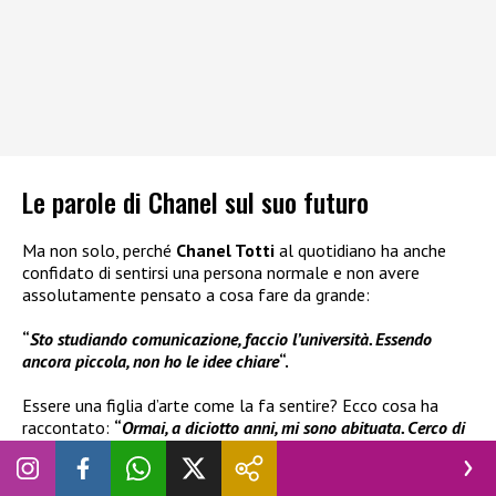
Le parole di Chanel sul suo futuro
Ma non solo, perché
Chanel Totti
al quotidiano ha anche
confidato di sentirsi una persona normale e non avere
assolutamente pensato a cosa fare da grande:
“
Sto studiando comunicazione, faccio l’università. Essendo
ancora piccola, non ho le idee chiare
“.
Essere una figlia d’arte come la fa sentire? Ecco cosa ha
raccontato:
“
Ormai, a diciotto anni, mi sono abituata. Cerco di
non darci peso, ma è vero che essendo figlia di sei etichettata,
quindi non è semplice. C’è anche chi ti avvicina perché pensa di
poterti sfruttare. Ora riesco a distinguere le persone, ho la mia